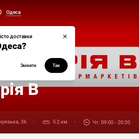
Одеса
істо доставки
Одеса?
Так
Змінити
рія В
нуезька, 36
5.2 км
Чт. 09:00 - 20:30