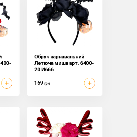
й
Обруч карнавальний
6400-
Летюча миша арт. 6400-
20 И666
169
грн