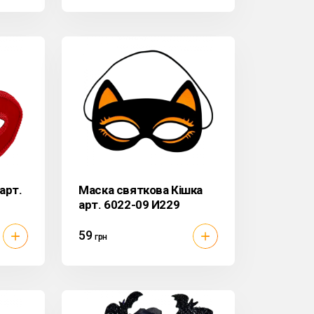
арт.
Маска святкова Кішка
арт. 6022-09 И229
59
грн