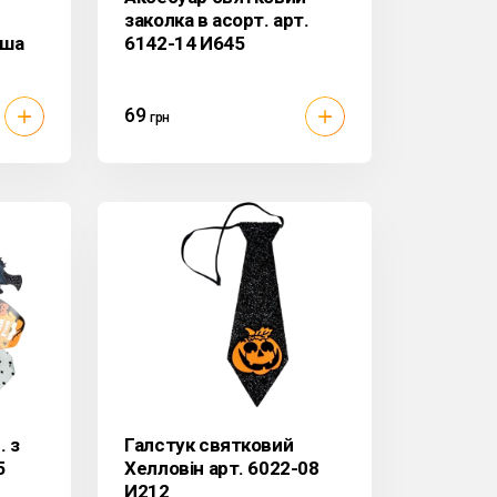
заколка в асорт. арт.
иша
6142-14 И645
69
грн
. з
Галстук святковий
5
Хелловін арт. 6022-08
И212