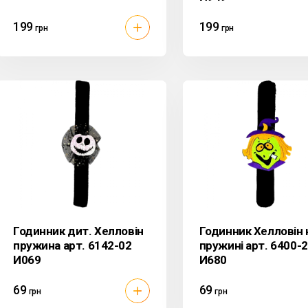
199
199
грн
грн
Годинник дит. Хелловін
Годинник Хелловін 
пружина арт. 6142-02
пружині арт. 6400-
И069
И680
69
69
грн
грн