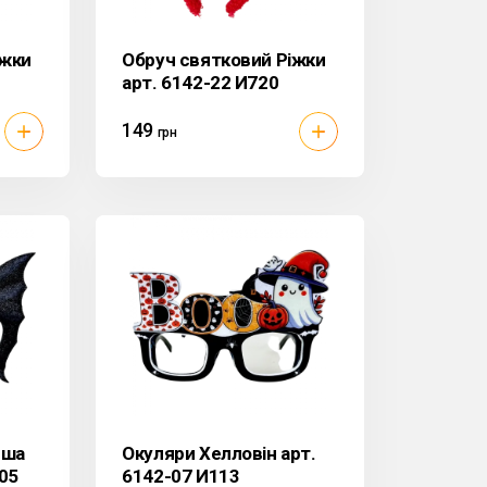
іжки
Обруч святковий Ріжки
арт. 6142-22 И720
149
грн
иша
Окуляри Хелловін арт.
-05
6142-07 И113