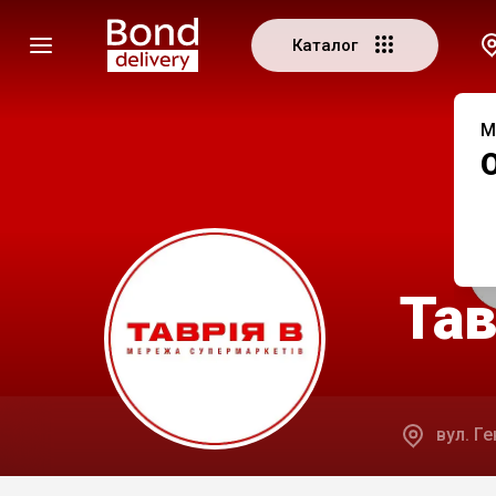
Каталог
М
Тав
вул. Ге