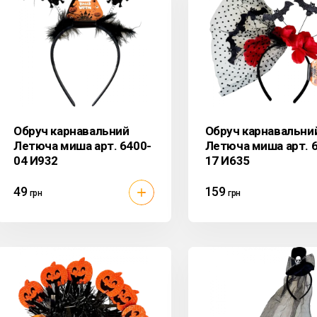
Обруч карнавальний
Обруч карнавальни
Летюча миша арт. 6400-
Летюча миша арт. 
04 И932
17 И635
49
159
грн
грн