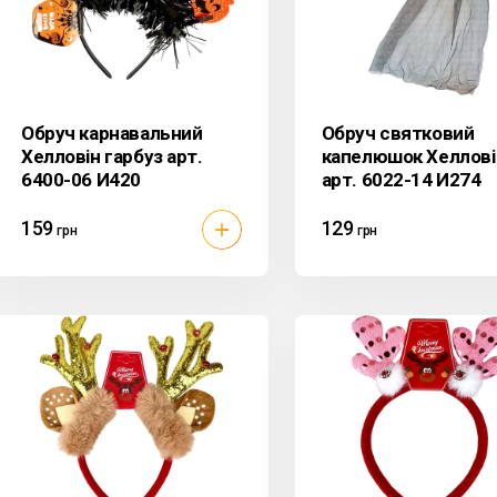
Обруч карнавальний
Обруч святковий
Хелловін гарбуз арт.
капелюшок Хеллові
6400-06 И420
арт. 6022-14 И274
159
129
грн
грн