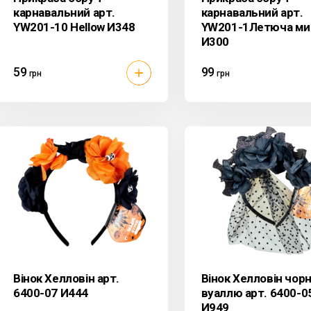
карнавальний арт.
карнавальний арт.
YW201-10 Hellow И348
YW201-1Летюча м
И300
59
99
грн
грн
Вінок Хелловін арт.
Вінок Хелловін чорн
6400-07 И444
вуаллю арт. 6400-0
И949