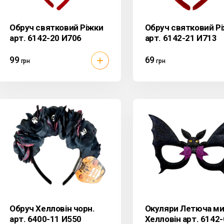
Обруч святковий Ріжки
Обруч святковий Р
арт. 6142-20 И706
арт. 6142-21 И713
99
69
грн
грн
Обруч Хелловін чорн.
Окуляри Летюча м
арт. 6400-11 И550
Хелловін арт. 6142