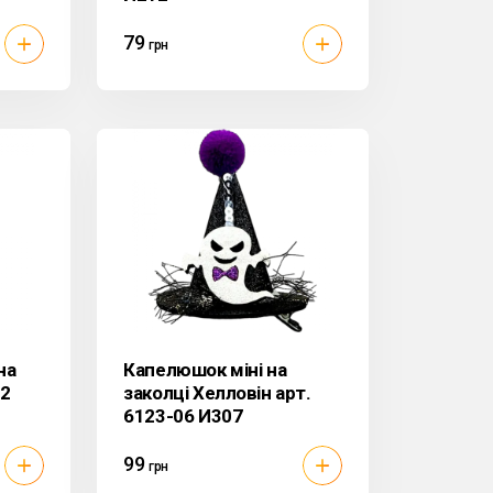
79
грн
на
Капелюшок міні на
22
заколці Хелловін арт.
6123-06 И307
99
грн