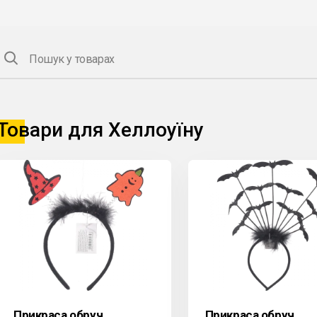
Пошук у товарах
Товари для Хеллоуїну
Прикраса обруч
Прикраса обруч