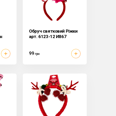
Обруч святковий Ріжки
н
арт. 6123-12 И867
99
грн