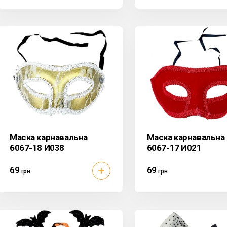
Маска карнавальна
Маска карнавальна 
6067-18 И038
6067-17 И021
69
69
грн
грн