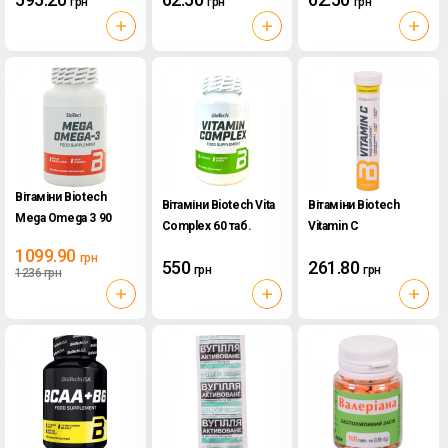
грн
грн
грн
туба
туба
Вітаміни Biotech
Вітаміни Biotech Vita
Вітаміни Biotech
Mega Omega 3 90
Complex 60 таб.
Vitamin C
капс.
Effervescent 20 таб.
1099.90
грн
550
261.80
грн
грн
1236
грн