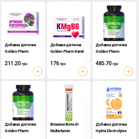
Добавка дієтична
Добавка дієтична
Добавка дієтична
Golden Pharm
Golden Pharm Калій
Golden Pharm
Артишок+Розторопша
Магній В6 30 табл.
Спіруліна 200 табл.
211.20
176
485.70
грн
грн
грн
30 табл.
Добавка дієтична
Вітаміни Biotech
Добавка дієтична
Golden Pharm
Multivitamin
Hydria Electrolytes
Спіруліна+Хлорелла
Effervescent 20 таб.
Daily 14