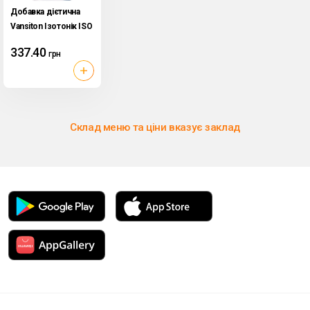
Добавка дієтична
Vansiton Ізотонік ISO
Power 450 г Цитрус
337.40
грн
Склад меню та ціни вказує заклад