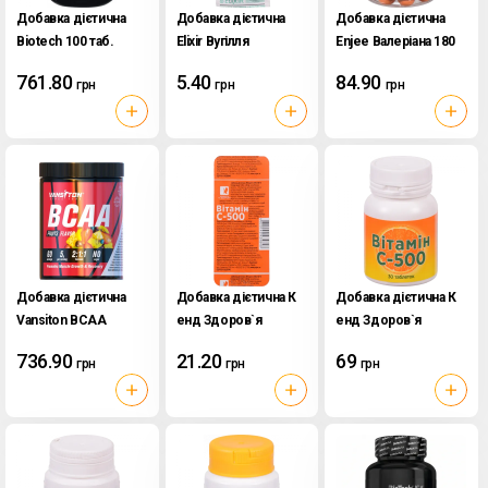
Добавка дієтична
Добавка дієтична
Добавка дієтична
Biotech 100 таб.
Elixir Вугілля
Enjee Валеріана 180
BCAA+B6
активоване
мг 100 табл. флакон
761.80
5.40
84.90
грн
грн
грн
Карбоактив 10
Добавка дієтична
Добавка дієтична К
Добавка дієтична К
Vansiton ВСАА
енд Здоров`я
енд Здоров`я
Фруктовий пунш 300
Вітамін С-500 10
Вітамін С-500 30
736.90
21.20
69
грн
грн
грн
г
табл. блістер
табл. Банка