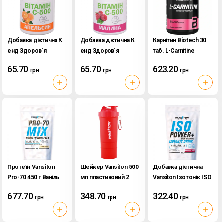
Добавка дієтична К
Добавка дієтична К
Карнітин Biotech 30
енд Здоров`я
енд Здоров`я
таб. L-Carnitine
Вітамін С-500 30
Вітамін С-500 30
65.70
65.70
623.20
грн
грн
грн
табл. зі смаком
табл. зі смаком
апельсину
Малини
Протеїн Vansiton
Шейкер Vansiton 500
Добавка дієтична
Pro-70 450 г Ваніль
мл пластиковий 2
Vansiton Ізотонік ISO
відділення червоний
Power 450 г
677.70
348.70
322.40
грн
грн
грн
Маракуйя