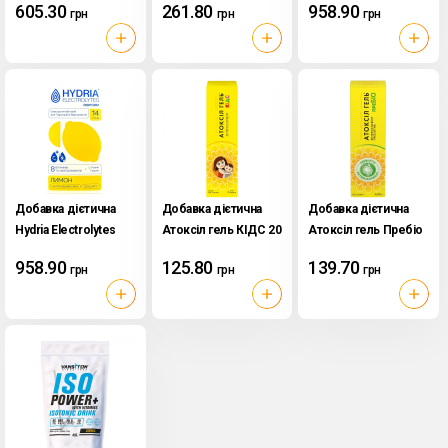
605.30
261.80
958.90
грн
грн
грн
200 табл.
Добавка дієтична
Добавка дієтична
Добавка дієтична
Hydria Electrolytes
Атоксіл гель КІДС 20
Атоксіл гель Пребіо
Perforn 14
г стік-пакети 4
20 г стік-пакети 4
958.90
125.80
139.70
грн
грн
грн