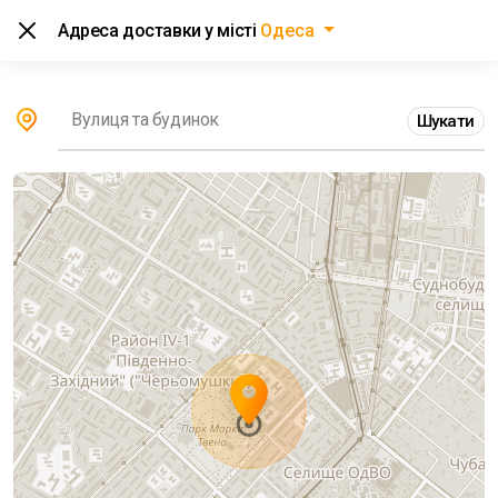
Вхід
Адреса доставки у місті
Одеса
Головна
Вулиця та будинок
Шукати
Аптеки