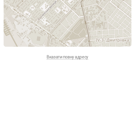
Аптека Гаєвського
вул. Толбухіна, 135/2 (ТЦ Мегадом)
1.8 км
Вказати повну адресу
Аптека Фармація
вул. Академіка Філатова, 31/4
2.3 км