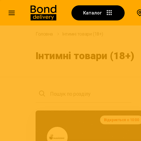
Каталог
Головна
Інтимні товари (18+)
Інтимні товари (18+)
Пошук по розділу
Відкриється о 10:00