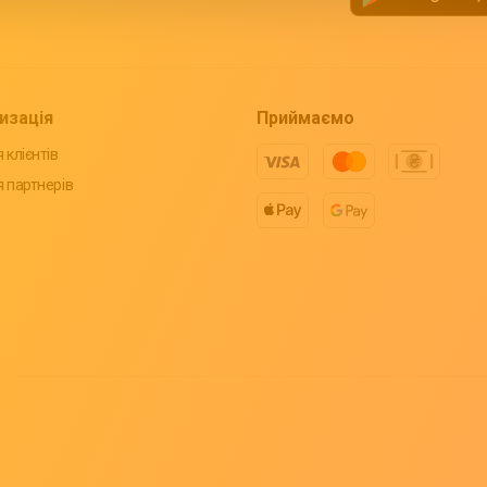
изація
Приймаємо
 клієнтів
я партнерів