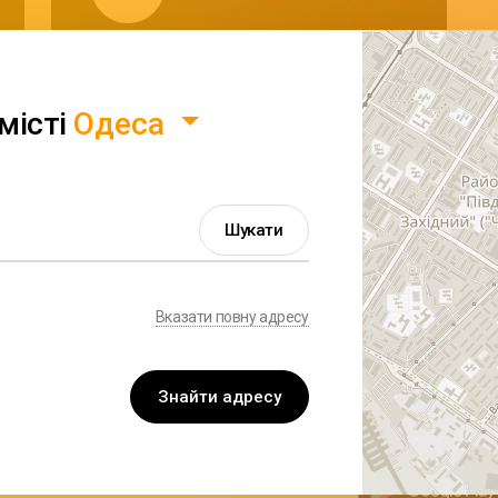
Неваляшка
вул. Академiка Сахарова, 3б
22.1 км
місті
Одеса
Шукати
Вказати повну адресу
Знайти адресу