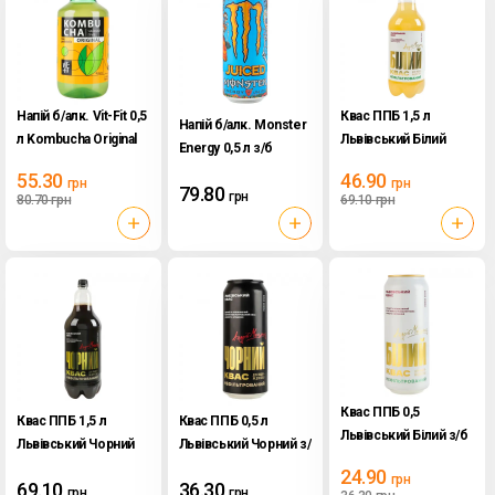
Напій б/алк. Vit-Fit 0,5
Квас ППБ 1,5 л
Напій б/алк. Monster
л Kombucha Original
Львівський Білий
Energy 0,5 л з/б
Mango Loco
55.30
46.90
грн
грн
79.80
грн
80.70
грн
69.10
грн
Квас ППБ 0,5
Квас ППБ 1,5 л
Квас ППБ 0,5 л
Львівський Білий з/б
Львівський Чорний
Львівський Чорний з/
б
24.90
грн
69.10
36.30
грн
грн