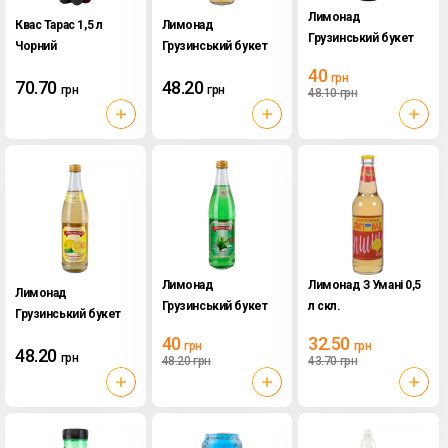
Лимонад
Квас Тарас 1,5 л
Лимонад
Грузинський букет
Чорний
Грузинський букет
0,5 л Вершковий
0,5 л Апельсин
40
грн
70.70
48.20
грн
грн
48.10
грн
Лимонад
Лимонад З Умані 0,5
Лимонад
Грузинський букет
л скл.
Грузинський букет
0,5 л Тархун
0,5 л Лимон
40
32.50
грн
грн
48.20
грн
48.20
грн
43.70
грн