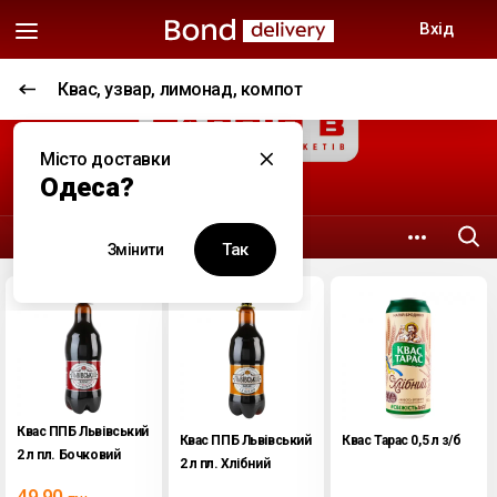
Вхід
Квас, узвар, лимонад, компот
Супермаркети
Місто доставки
Таврія В
Одеса?
5.2 км
вул. Генуезька, 36
Так
Змінити
Квас ППБ Львівський
Квас ППБ Львівський
Квас Тарас 0,5 л з/б
2 л пл. Бочковий
2 л пл. Хлібний
49.90