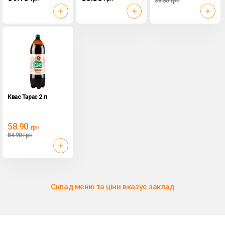
36.30
грн
Квас Тарас 2 л
58.90
грн
84.90
грн
Склад меню та ціни вказує заклад