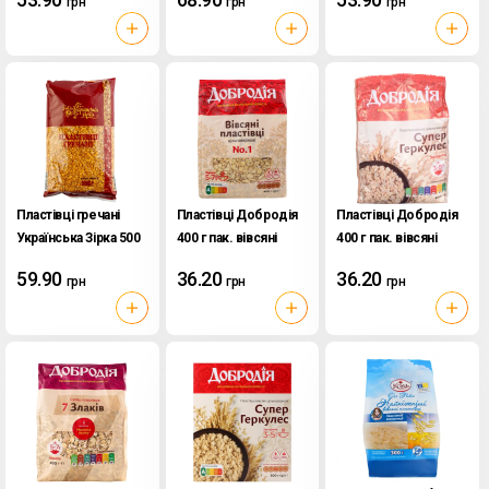
грн
грн
грн
Пластівці гречані
Пластівці Добродія
Пластівці Добродія
Українська Зірка 500
400 г пак. вівсяні
400 г пак. вівсяні
г пак. Миттєвого
Супер Геркулес
59.90
36.20
36.20
грн
грн
грн
приготування