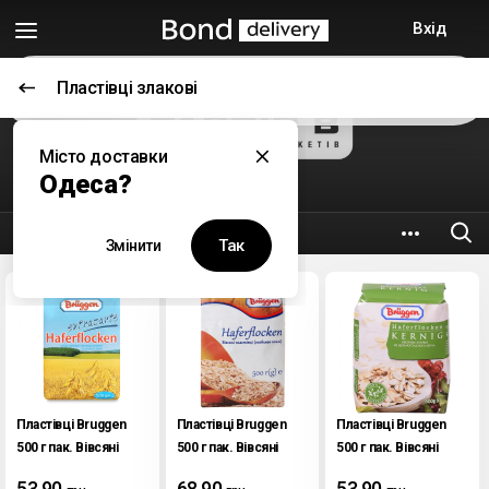
Вхід
Пластівці злакові
Відкриється о 09:00
Місто доставки
Таврія В
Одеса?
5.2 км
вул. Генуезька, 36
Так
Змінити
Пластівці Bruggen
Пластівці Bruggen
Пластівці Bruggen
500 г пак. Вівсяні
500 г пак. Вівсяні
500 г пак. Вівсяні
особливо ніжні
цільнозернові
53.90
68.90
53.90