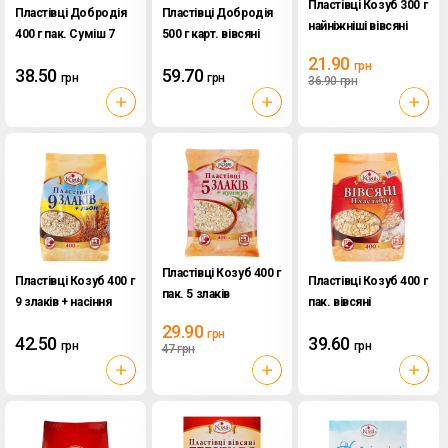
Пластівці Козуб 300 г
Пластівці Добродія
Пластівці Добродія
найніжніші вівсяні
400 г пак. Суміш 7
500 г карт. вівсяні
злаків
Супер Геркулес
21.90
грн
38.50
59.70
грн
грн
36.90
грн
Пластівці Козуб 400 г
Пластівці Козуб 400 г
Пластівці Козуб 400 г
пак. 5 злаків
9 злаків + насіння
пак. вівсяні
льону
29.90
грн
42.50
39.60
грн
грн
47
грн