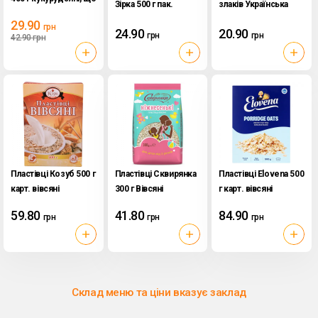
Зірка 500 г пак.
злаків Українська
не потребують
вівсяні
Зірка 450 г пак.
29.90
грн
варіння
24.90
20.90
Миттєвого
грн
грн
42.90
грн
приготування
Пластівці Козуб 500 г
Пластівці Сквирянка
Пластівці Elovena 500
карт. вівсяні
300 г Вівсяні
г карт. вівсяні
ніжнесенькі
59.80
41.80
84.90
грн
грн
грн
Склад меню та ціни вказує заклад