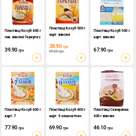
Пластівці Козуб 500 г
Пластівці Козуб 400 г
Пластівці Козуб 500 г
карт. вівсяні
пак. вівсяні Геркулес
карт. вівсяні
Геркулес
Найніжніші
38.90
грн
39.90
67.90
грн
грн
59.50
грн
Пластівці Козуб 600 г
Пластівці Козуб 600 г
Пластівці Сквирянка
карт. 7
карт. 9 злаков+лен
400 г вівсяні
злаков+насіння
77.90
69.90
46.10
грн
грн
грн
гарбуза