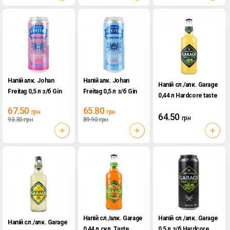
Напій алк. Johan
Напій алк. Johan
Напій сл./алк. Garage
Freitag 0,5 л з/б Gin
Freitag 0,5 л з/б Gin
0,44 л Hardcore taste
and Roze
and Tonik
Starfruit and More
67.50
65.80
грн
грн
64.50
грн
93.30
грн
89.90
грн
Напій сл./алк. Garage
Напій сл./алк. Garage
Напій сл./алк. Garage
0,44 л скл. Taste
0,5 л з/б Hardcore