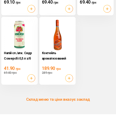
69.10
69.40
69.40
грн
грн
грн
More
Напій сл./алк. Сидр
Коктейль
Сомерсбі 0,5 л з/б
ароматизований
малина-лайм
SanSpritz 0,75л 8
41.90
189.90
грн
грн
(Італія)
69.40
грн
249
грн
Склад меню та ціни вказує заклад