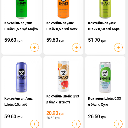
Коктейль сл./алк.
Коктейль сл./алк.
Коктейль сл./алк.
Шейк 0,5 л з/б Mojito
Шейк 0,5 л з/б Sexx
Шейк 0,5 л з/б Бора
на пляжі
Бора
59.60
59.60
51.70
грн
грн
грн
Коктейль Шейк 0,33
Коктейль сл./алк.
Коктейль Шейк 0,33
л б/алк. Ігриста
Шейк 0,5 л з/б
л б/алк. Хуго
Полуниця
Дайкірі
20.90
грн
59.60
26.50
грн
грн
26.50
грн