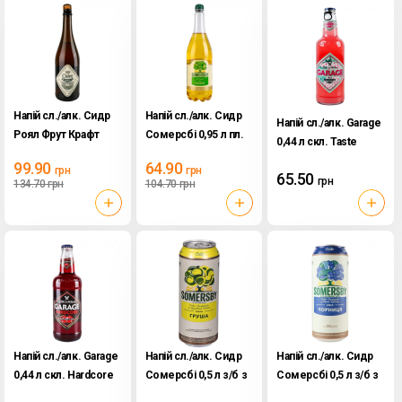
Напій сл./алк. Сидр
Напій сл./алк. Сидр
Напій сл./алк. Garage
Роял Фрут Крафт
Сомерсбі 0,95 л пл.
0,44 л скл. Taste
0,75 л скл. н/сух.
Pineberry and mint
99.90
64.90
грн
грн
65.50
грн
134.70
грн
104.70
грн
Напій сл./алк. Garage
Напій сл./алк. Сидр
Напій сл./алк. Сидр
0,44 л скл. Hardcore
Сомерсбі 0,5 л з/б з
Сомерсбі 0,5 л з/б з
taste Cherry and
грушев. соком
соком чорниці