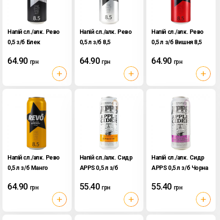
Напій сл./алк. Рево
Напій сл./алк. Рево
Напій сл./алк. Рево
0,5 з/б Блек
0,5 л з/б 8,5
0,5 л з/б Вишня 8,5
64.90
64.90
64.90
грн
грн
грн
Напій сл./алк. Рево
Напій сл./алк. Сидр
Напій сл./алк. Сидр
0,5 л з/б Манго
APPS 0,5 л з/б
APPS 0,5 л з/б Чорна
Класичний
смородина
64.90
55.40
55.40
грн
грн
грн