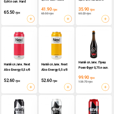
0,44 л скл. Hard
mandarin
taste Starfruit and
Lemon
41.90
35.90
грн
грн
More
65.50
грн
65.50
грн
60.20
грн
Напій сл./алк. Пунш
Напій сл./алк. Next
Напій сл./алк. Next
Роял Фрут 0,75 л скл.
Alco Energy 0,5 з/б
Alco Energy 0,5 з/б
Барбарис
Мультифрукт
99.90
грн
52.60
52.60
грн
грн
134.70
грн