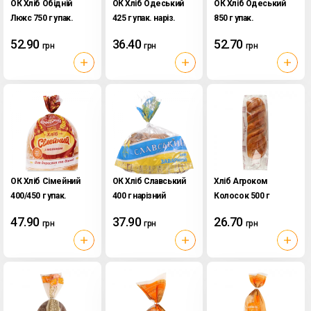
ОК Хліб Обідній
ОК Хліб Одеський
ОК Хліб Одеський
Люкс 750 г упак.
425 г упак. наріз.
850 г упак.
52.90
36.40
52.70
грн
грн
грн
ОК Хліб Сімейний
ОК Хліб Славський
Хліб Агроком
400/450 г упак.
400 г нарізний
Колосок 500 г
Солодовий
47.90
37.90
26.70
грн
грн
грн