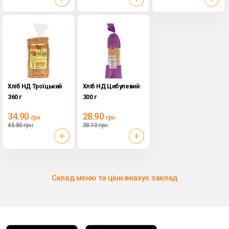
Хліб НД Троїцький
Хліб НД Цибулевий
360 г
300 г
34.90
28.90
грн
грн
45.80
грн
38.10
грн
Склад меню та ціни вказує заклад