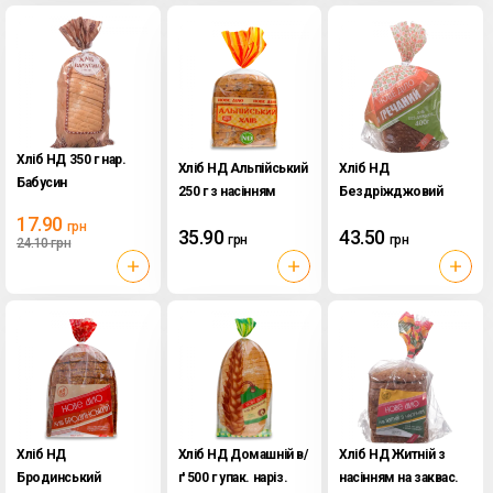
Хліб НД 350 г нар.
Хліб НД Альпійський
Хліб НД
Бабусин
250 г з насінням
Бездріжджовий
соняшника
Гречаний 400 г
17.90
грн
35.90
43.50
грн
грн
24.10
грн
Хліб НД
Хліб НД Домашній в/
Хліб НД Житній з
Бродинський
ґ 500 г упак. наріз.
насінням на заквас.