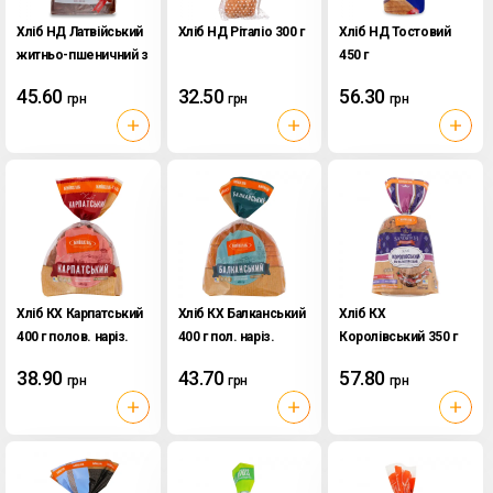
Хліб НД Латвійський
Хліб НД Ріталіо 300 г
Хліб НД Тостовий
житньо-пшеничний з
450 г
родзинками 400 г
45.60
32.50
56.30
грн
грн
грн
Хліб КХ Карпатський
Хліб КХ Балканський
Хліб КХ
400 г полов. наріз.
400 г пол. наріз.
Королівський 350 г
наріз.
38.90
43.70
57.80
грн
грн
грн
мультизлаковий