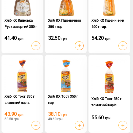
Хліб КХ Київська
Хліб КХ Пшеничний
Хліб КХ Пшеничний
Русь заварний 350 г
300 г нар.
600 г нар.
полов. нар. в упак.
41.40
32.50
54.20
грн
грн
грн
Хліб КХ Тост 350 г
Хліб КХ Тост 350 г
Хліб КХ Тост 350 г
злаковий наріз.
нар.
томатний наріз.
43.90
38.10
грн
грн
55.60
грн
53.50
грн
48.60
грн