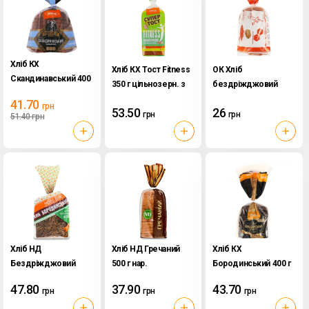
Хліб КХ
Хліб КХ Тост Fitness
ОК Хліб
Скандинавський 400
350 г цільнозерн. з
бездріжджовий
г пол. наріз. заварний
зер.пророщ.пшен.
пшеничний 250 г
41.70
грн
53.50
26
грн
грн
51.40
грн
Хліб НД
Хліб НД Гречаний
Хліб КХ
Бездріжджовий
500 г нар.
Бородинський 400 г
Бородинський 400 г
нар.
47.80
37.90
43.70
грн
грн
грн