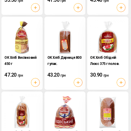
грн
грн
грн
ОК Хліб Висівковий
ОК Хліб Дарниця 800
ОК Хліб Обідній
450 г
г упак.
Люкс 375 г полов.
упак.
47.20
43.20
30.90
грн
грн
грн