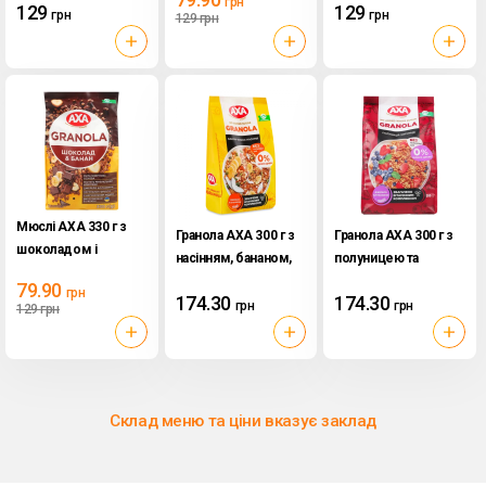
грн
129
129
грн
грн
129
грн
Мюслі AXA 330 г з
Гранола АХА 300 г з
Гранола АХА 300 г з
шоколадом і
насінням, бананом,
полуницею та
бананом
кокосом б/цукру
чорницею б/цукру
79.90
грн
174.30
174.30
грн
грн
129
грн
Склад меню та ціни вказує заклад