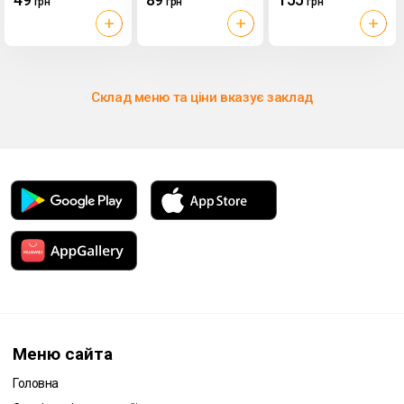
грн
грн
грн
(Польща)
(Польща)
И437 (Польща)
Склад меню та ціни вказує заклад
Меню сайта
Головна