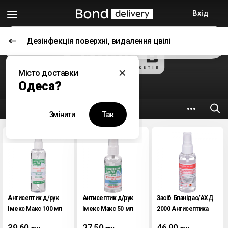
Вхід
Дезінфекція поверхні, видалення цвілі
Відкриється о 09:00
Місто доставки
Таврія В
Одеса?
5.2 км
вул. Генуезька, 36
Так
Змінити
Антисептик д/рук
Антисептик д/рук
Засіб Бланідас/АХД
Імекс Макс 100 мл
Імекс Макс 50 мл
2000 Антисептика
експрес 60 мл
39.60
27.50
46.90