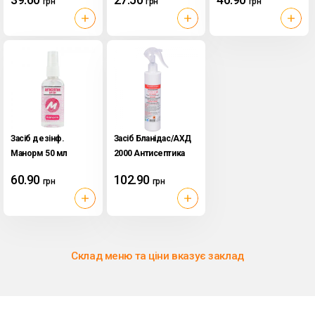
грн
грн
грн
Засіб дезінф.
Засіб Бланідас/АХД
Манорм 50 мл
2000 Антисептика
Crystal
експрес 250 мл
60.90
102.90
грн
грн
Склад меню та ціни вказує заклад