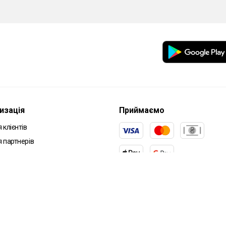
изація
Приймаємо
 клієнтів
я партнерів