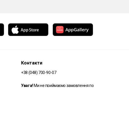
Контакти
+38 (048) 700-90-07
Увага!
Ми не приймаємо замовлення по
телефону. Зробіть замовлення на сайті.
support@bond.delivery