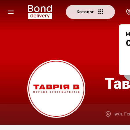
Каталог
М
Тав
вул. Ге