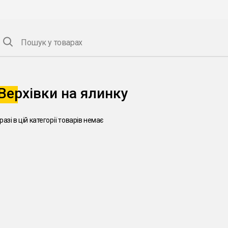
Пошук у товарах
Верхівки на ялинку
разі в цій категорії товарів немає