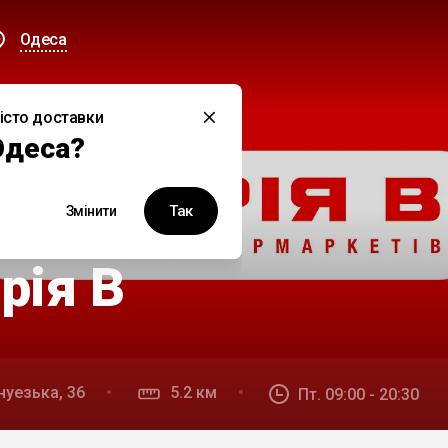
Одеса
істо доставки
Одеса?
Так
Змінити
рія В
нуезька, 36
5.2 км
Пт. 09:00 - 20:30