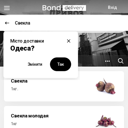
Вхід
Свекла
Цей заклад наразі не працює
Місто доставки
Привоз
Одеса?
6 км
вул. Привозна, 14
Так
Змінити
Свекла
1кг.
Свекла молодая
1кг