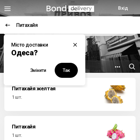
Вхід
Питахайя
Цей заклад наразі не працює
Місто доставки
Привоз
Одеса?
6 км
вул. Привозна, 14
Так
Змінити
Питахайя желтая
1 шт.
Питахайя
1 шт.