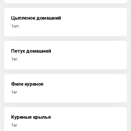
Цыпленок домашний
1шт.
Петух домашний
1кг.
Филе куриное
1кг.
Куриные крылья
1кг