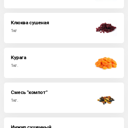
Клюква сушеная
1кг
Курага
1кг.
Смесь "компот"
1кг.
Инжир сушенный