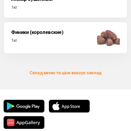
1кг
Финики (королевские)
1кг.
Склад меню та ціни вказує заклад