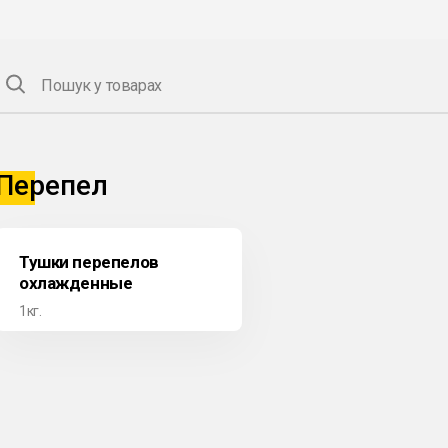
Пошук у товарах
Перепел
Тушки перепелов
охлажденные
1кг.