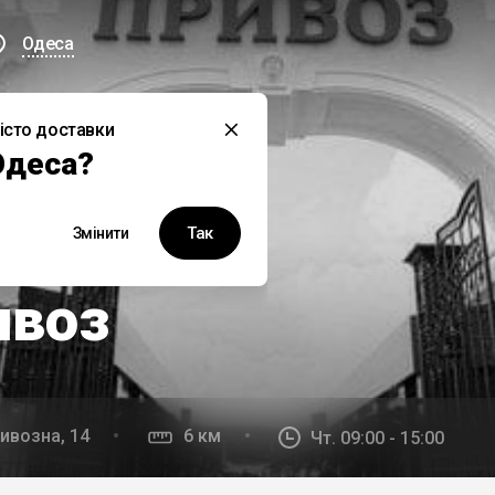
Одеса
істо доставки
й заклад наразі не працює
Одеса?
Так
Змінити
юзивно у Bond Delivery
ивоз
ивозна, 14
6 км
Чт. 09:00 - 15:00