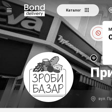
Каталог
М
Це
Екскл
Пр
вул. Пр