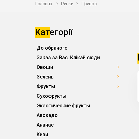
Головна
Ринки
Привоз
Категорії
До обраного
Заказ за Вас. Клікай сюди
Овощи
Зелень
Фрукты
Сухофрукты
Экзотические фрукты
Авокадо
Ананас
Киви