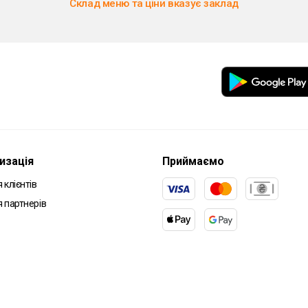
Склад меню та ціни вказує заклад
изація
Приймаємо
 клієнтів
я партнерів