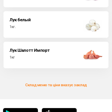
Лук белый
1кг.
Лук Шалотт Импорт
1кг
Склад меню та ціни вказує заклад