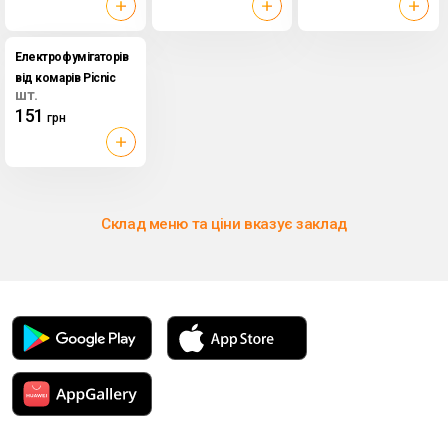
Електрофумігаторів
від комарів Picnic
шт.
Family + рідина, 30 мл
151
грн
Склад меню та ціни вказує заклад