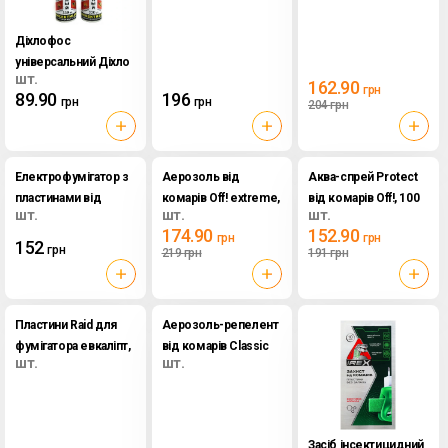
Діхлофос
універсальний Діхло
шт.
Бос, 330 мл
162.90
грн
89.90
196
грн
грн
204
грн
Електрофумігатор з
Аерозоль від
Аква-спрей Protect
пластинами від
комарів Off! extreme,
від комарів Off!, 100
шт.
шт.
шт.
комарів Евкаліпт
100 мл
мл
174.90
152.90
грн
грн
Raid, 1шт
152
грн
219
грн
191
грн
Пластини Raid для
Аерозоль-репелент
фумігатора евкаліпт,
від комарів Classic
шт.
шт.
10 штук
Extravel, 100 мл
Засіб інсектицидний