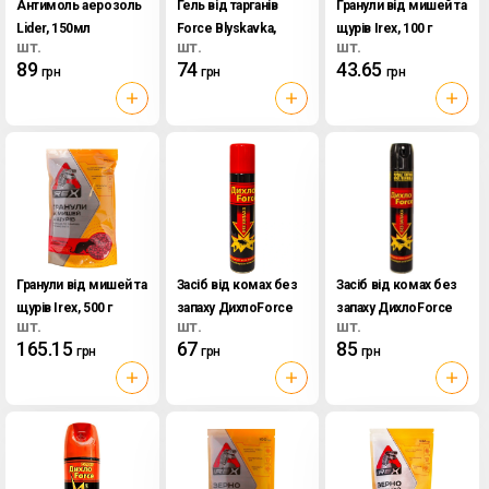
Антимоль аерозоль
Гель від тарганів
Гранули від мишей та
Lider, 150мл
Force Blyskavka,
щурів Irex, 100 г
шт.
шт.
шт.
75мл
89
74
43.65
грн
грн
грн
Гранули від мишей та
Засіб від комах без
Засіб від комах без
щурів Irex, 500 г
запаху ДихлоForce
запаху ДихлоForce
шт.
шт.
шт.
Lider Kozmetik,
Lider Kozmetik,
165.15
67
85
грн
грн
грн
200мл
400мл