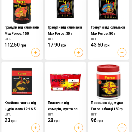
Гранули від слимаків
Гранули від слимаків
Гранули від слимаків
Max Force, 150 г
Max Force, 30 г
Max Force, 80 г
шт.
шт.
шт.
112.50
17.90
43.50
грн
грн
грн
Клейова пастка від
Пластини від
Порошок від мурах
щурів мала 12*16.5
комарів, мух та ос
Force в банці 150гр
шт.
шт.
шт.
см Force, шт
Force, 10 шт
23
28
96
грн
грн
грн