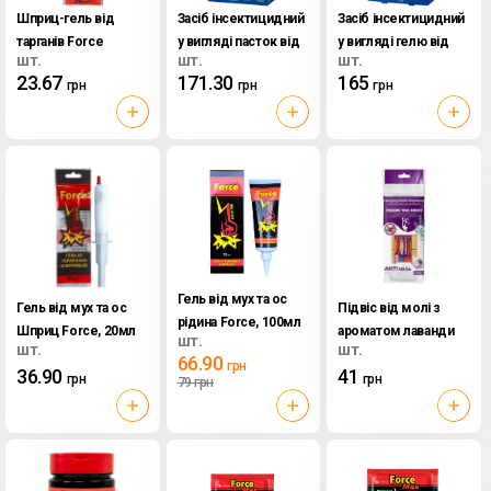
Шприц-гель від
Засіб інсектицидний
Засіб інсектицидний
тарганів Force
у вигляді пасток від
у вигляді гелю від
шт.
шт.
шт.
Blyskavka, 20мл
повзаючих комах
повзаючих комах
23.67
171.30
165
грн
грн
грн
Irex 6шт
Irex 75мл
Гель від мух та ос
Гель від мух та ос
Підвіс від молі з
рідина Force, 100мл
Шприц Force, 20мл
ароматом лаванди
шт.
шт.
шт.
Blyskavka 2шт
66.90
грн
36.90
41
грн
грн
79
грн