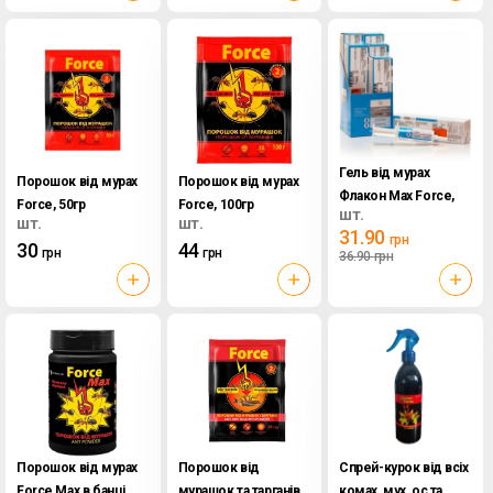
Гель від мурах
Порошок від мурах
Порошок від мурах
Флакон Max Force,
Force, 50гр
Force, 100гр
шт.
100мл
шт.
шт.
31.90
грн
30
44
грн
грн
36.90
грн
Порошок від мурах
Порошок від
Спрей-курок від всіх
Force Max в банці
мурашок та тарганів
комах, мух, ос та