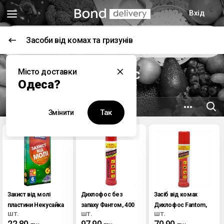
Вхід
Засоби від комах та гризунів
Відкриється о 09:00
Місто доставки
Мережа Ідеал С&С
Одеса?
7.9 км
вул. Бугаївська, 21в
Так
Змінити
Захист від молі
Дихлофос без
Засіб від комах
пластини Некусайка
запаху Фантом, 400
Дихлофос Fantom,
шт.
шт.
шт.
мл
200 мл
22.80
97.90
70.90