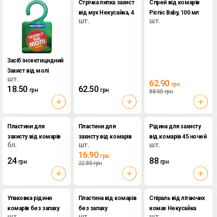
Стрічка липка захист
Спрей від комарів
від мух Некусайка, 4
Picnic Baby, 100 мл
шт.
шт.
шт
Засіб інсектицидний
Захист від молі
шт.
Некусайка
62.90
грн
18.50
62.50
грн
грн
88.50
грн
Пластини для
Пластини для
Рідина для захисту
захисту від комарів
захисту від комарів
від комарів 45 ночей
бл.
шт.
шт.
Mosquitall, 10 шт
для дітей Mosquitall,
Mosquitall, 30мл
16.90
грн
10 шт
24
88
грн
грн
22.80
грн
Упаковка рідини
Пластина від комарів
Спіраль від літаючих
комарів без запаху
без запаху
комах Некусайка
шт.
шт.
шт.