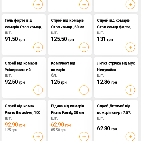
Гель форте від
Спрей від комарів
Спрей від комарів
комарів Стоп комар,
Стоп комар , 60 мл
Стоп комар форте,
шт.
шт.
шт.
60 мл
60 мл
91.50
125.50
131
грн
грн
грн
Спрей від комарів
Комплект від
Липка стрічка від мух
Універсальний
комарів
Некусайка
шт.
бл.
шт.
захист Mosquitall ,
Електрофумігатор +
92.50
125
12.86
грн
грн
грн
100 мл
рідина, 45 ночей
Спрей від комах
Рідина від комарів
Спрей Дитячий від
Picnic Bio active, 100
Picnic Family, 30 мл
комарів спирт 7.5%
шт.
шт.
шт.
мл
Некусайка , 100 мл
92.90
62.90
грн
грн
62.80
грн
125
грн
85.50
грн