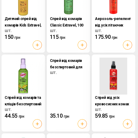
Дитячий спрей від
Спрей від комарів
Аерозоль-репелент
комарів Kids Extravel,
Classic Extravel, 100
від усіх літаючих
шт.
шт.
шт.
70 мл
мл
комах та кліщів
150
115
175.90
грн
грн
грн
Superior Extravel, 100
мл
Спрей від комарів
безспиртовий для
шт.
шкіри та одягу Мамо,
100 мл
Спрей від комарів та
Спрей від усіх
кліщів безспиртовий
кровосисних комах
шт.
шт.
Мамо, 100 мл
та кліщів Екстрім
44.55
35.10
59.85
грн
грн
грн
Мамо, 100 мл