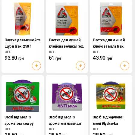
Пастка для мишей та
Пастка для мишей,
Пастка для мишей,
щурiв Irex, 250 г
клейова велика Irex,
клейова мала Irex,
шт.
шт.
шт.
шт
шт
93.80
61
43.90
грн
грн
грн
Засіб від молі з
Засіб від молі з
Засіб від харчової
ароматом кедру
ароматом лаванди
молі Blyskavka
шт.
шт.
шт.
Blyskavka Antimol, 60
Blyskavka Antimol, 60
Antimol, 60 г
28.50
28.50
28.50