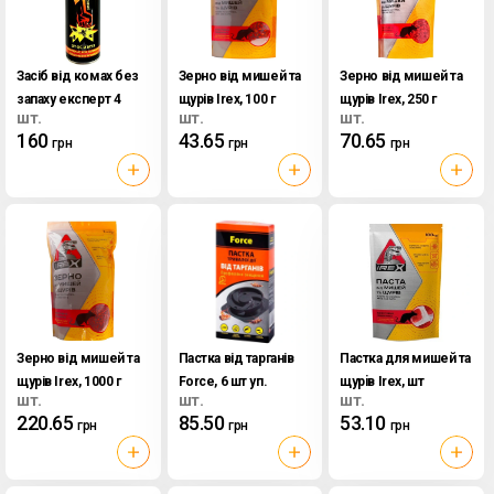
Засіб від комах без
Зерно від мишей та
Зерно від мишей та
запаху експерт 4
щурів Irex, 100 г
щурів Irex, 250 г
шт.
шт.
шт.
отрути ДихлоForce
160
43.65
70.65
грн
грн
грн
Lider Kozmetik,
600мл
Зерно від мишей та
Пастка від тарганів
Пастка для мишей та
щурів Irex, 1000 г
Force, 6 шт уп.
щурiв Irex, шт
шт.
шт.
шт.
220.65
85.50
53.10
грн
грн
грн