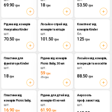
45 ночей Некусайка,
Некусайка
69.90
18
53.50
грн
грн
грн
2 шт х 30 мл
Рідина від комарів
Лосьйон-спрей від
Комплект від
Некусайка Kinder
комарів та кліщів
комарів Kinder
шт.
шт.
бл.
без запаху 45 ночей
Profi, 100 мл
фумігатор + рідина
70.50
101.50
125
грн
грн
грн
45 ночей
Пластини для
Рідина від комарів
Лосьйон від комарів,
фумігатора Kinder
Picnic Baby, 30 мл
мокреців та москітів
шт.
шт.
шт.
Некусайка
Family Picnic, 100 мл
59
грн
18
88.50
грн
грн
79
грн
Пластини від
Рідина для дітей від
Аерозоль
комарів Picnic baby,
комарів 45 ночей
проф.захист від
шт.
шт.
шт.
10 шт/уп.
Москітол, 30 мл
комарів та кліщів
16.90
61.90
грн
грн
Москітол, 100 мл