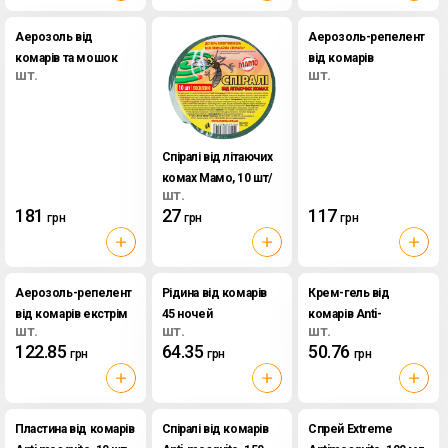
Аерозоль від
Аерозоль-репелент
комарів та мошок
від комарів
шт.
шт.
для дітей від 1 року
универсальній Аnti-
Kids Extravel, 80 мл
mosquito, 100 мл
Спіралі від літаючих
комах Мамо, 10 шт/
шт.
упак
181
27
117
грн
грн
грн
Аерозоль-репелент
Рідина від комарів
Крем-гель від
від комарів екстрім
45 ночей
комарів Аnti-
шт.
шт.
шт.
Аnti-mosquito, 100
Antimosquito, 30 мл
mosquito, 75 мл
122.85
64.35
50.76
грн
грн
грн
мл
Пластина від комарів
Спіралі від комарів
Спрей Extreme