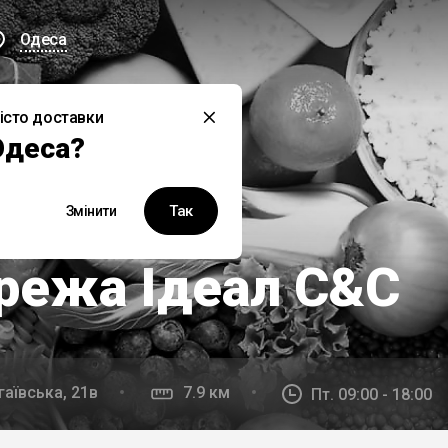
Одеса
істо доставки
Одеса?
дкриється о 09:00
Так
Змінити
режа Ідеал С&С
гаївська, 21в
7.9 км
Пт. 09:00 - 18:00