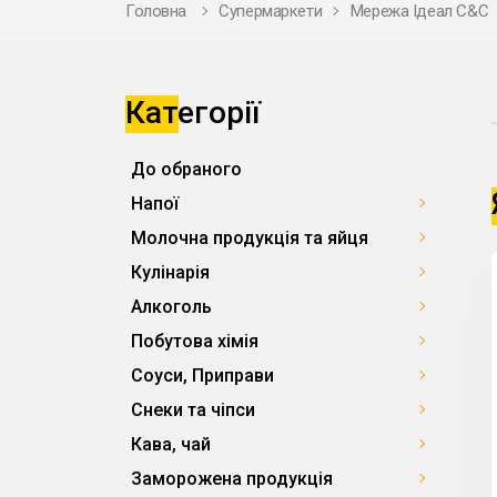
Головна
Супермаркети
Мережа Ідеал С&С
Категорії
До обраного
Напої
Молочна продукція та яйця
Кулінарія
Алкоголь
Побутова хімія
Соуси, Приправи
Снеки та чіпси
Кава, чай
Заморожена продукція