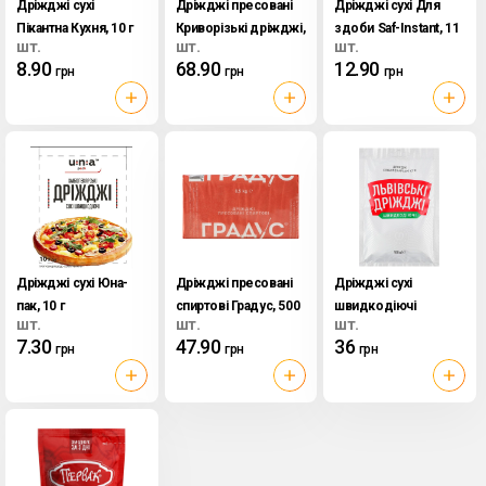
Дріжджі сухі
Дріжджі пресовані
Дріжджі сухі Для
Пікантна Кухня, 10 г
Криворізькі дріжджі,
здоби Saf-Instant, 11
шт.
шт.
шт.
1 кг
г
8.90
68.90
12.90
грн
грн
грн
Дріжджі сухі Юна-
Дріжджі пресовані
Дріжджі сухі
пак, 10 г
спиртові Градус, 500
швидкодіючі
шт.
шт.
шт.
г
Львівські дріжджі,
7.30
47.90
36
грн
грн
грн
100 г