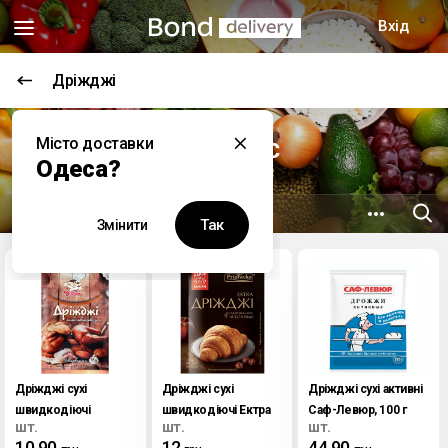
Вхід
Дріжджі
Супермаркети
Місто доставки
Мережа Ідеал С&С
Одеса?
7.9 км
вул. Бугаївська, 21в
Так
Змінити
Дріжджі сухі
Дріжджі сухі
Дріжджі сухі активні
швидкодіючі
швидкодіючі Ектра
Саф-Левюр, 100 г
шт.
шт.
шт.
Добрик, 11 г
Приправка, 7 г
10.90
12
44.90