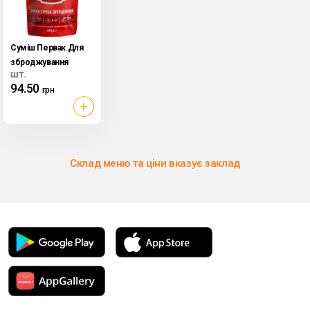
Суміш Первак Для
зброджування
шт.
Львівські Дріжджі,
94.50
грн
185 г
Склад меню та ціни вказує заклад