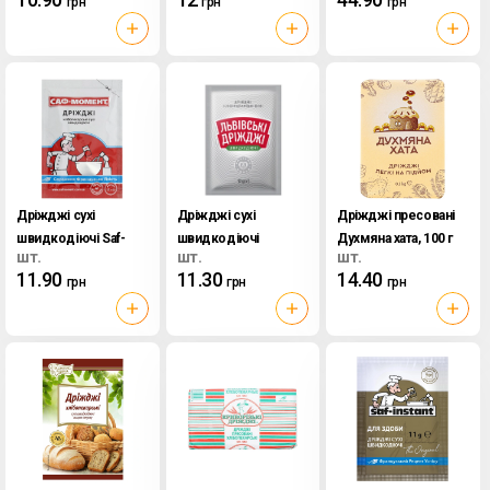
грн
грн
грн
Дріжджі сухі
Дріжджі сухі
Дріжджі пресовані
швидкодіючі Saf-
швидкодіючі
Духмяна хата, 100 г
шт.
шт.
шт.
Instant, 11 г
Львівські дріжджі,
11.90
11.30
14.40
грн
грн
грн
12 г