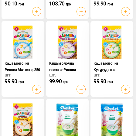
90.10
103.70
99.90
грн
грн
грн
170 г
Milupa, 170 г
Каша молочна
Каша молочна
Каша молочна
Рисова Малятко, 250
гречана-Рисова
Кукурудзяна
шт.
шт.
шт.
г
Малятко, 250 г
Малятко, 250 г
99.90
99.90
99.90
грн
грн
грн