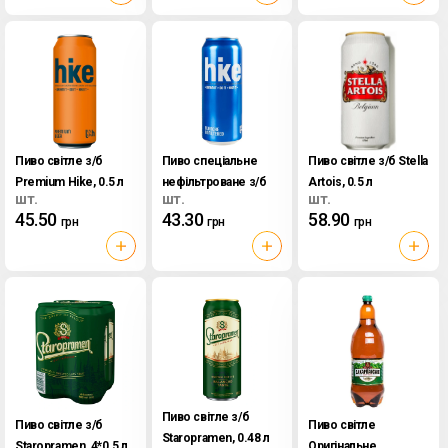
Пиво світле з/б
Пиво спеціальне
Пиво світле з/б Stella
Premium Hike, 0.5 л
нефільтроване з/б
Artois, 0.5 л
шт.
шт.
шт.
Blanche Hike, 0.5 л
45.50
43.30
58.90
грн
грн
грн
Пиво світле з/б
Пиво світле з/б
Пиво світле
Staropramen, 0.48 л
Staropramen, 4*0.5 л
Оригінальне