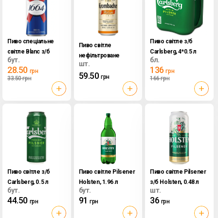
Пиво спеціальне
Пиво світле з/б
Пиво світле
світле Blanc з/б
Сarlsberg, 4*0.5 л
нефільтроване
бут.
бл.
Kronenbourg 1664,
шт.
Weizen 5.3% з/б
28.50
136
грн
грн
0.33 л
59.50
Krombacher, 0.5 л
грн
33.50
грн
166
грн
Пиво світле з/б
Пиво світле Pilsener
Пиво світле Pilsener
Сarlsberg, 0.5 л
Holsten, 1.96 л
з/б Holsten, 0.48 л
бут.
бут.
шт.
44.50
91
36
грн
грн
грн