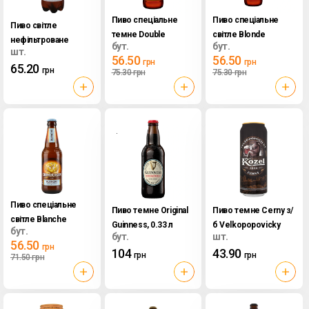
Пиво спеціальне
Пиво спеціальне
Пиво світле
темне Double
світле Blonde
нефільтроване
бут.
бут.
Ambree Grimbergen,
Grimbergen, 0.33 л
шт.
Світле Жашківське,
56.50
56.50
грн
грн
0.33 л
65.20
1 л
грн
75.30
грн
75.30
грн
Пиво спеціальне
Пиво темне Original
Пиво темне Cerny з/
світле Blanche
Guinness, 0.33 л
б Velkopopovicky
бут.
Grimbergen, 0.33 л
бут.
шт.
Kozel, 0.5 л
56.50
грн
104
43.90
грн
грн
71.50
грн