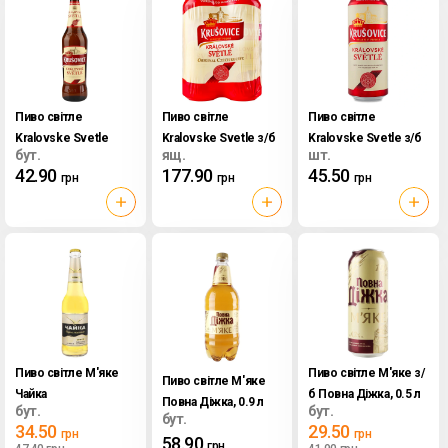
Пиво світле
Пиво світле
Пиво світле
Kralovske Svetle
Kralovske Svetle з/б
Kralovske Svetle з/б
бут.
ящ.
шт.
Krusovice, 0.5 л
Krusovice, 4*0.5 л
Krusovice, 0.5 л
42.90
177.90
45.50
грн
грн
грн
Пиво світле М'яке
Пиво світле М'яке з/
Пиво світле М'яке
Чайка
б Повна Діжка, 0.5 л
Повна Діжка, 0.9 л
бут.
бут.
Чорноморська, 0.45
бут.
34.50
29.50
грн
грн
л
58.90
грн