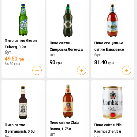
Пиво світле Green
Пиво світле
Пиво спеціальне
Tuborg, 0.9 л
Сіверська Легенда,
світле Баварське
бут.
шт.
бут.
1.8 л
Zibert, 1.75 л
49.50
грн
90
81.40
грн
грн
64.80
грн
Пиво світле Zlata
Пиво світле
Пиво світле Pils
Brama, 1.75 л
Germanarich, 0.5 л
Krombacher, 5 л
шт.
бут.
шт.