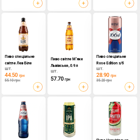
Пиво спеціальне
Пиво спеціальне
Пиво світле М'яке
світле Лев Біле
Rose Edition з/б
Львівське, 0.9 л
шт.
шт.
Пшеничне
Kronenbourg 1664,
шт.
44.50
28.90
грн
грн
Львівське, 0.9 л
0.33 л
57.70
грн
55.10
грн
35.20
грн