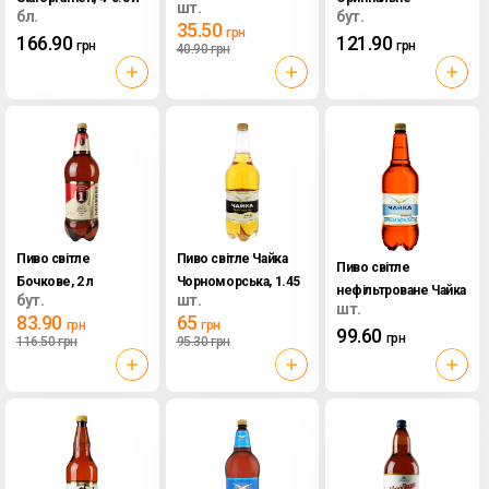
шт.
бл.
бут.
Закарпатське, 2 л
35.50
грн
166.90
121.90
грн
грн
40.90
грн
Пиво світле
Пиво світле Чайка
Пиво світле
Бочкове, 2 л
Чорноморська, 1.45
нефільтроване Чайка
бут.
шт.
л
шт.
Чорноморська, 1.45
83.90
65
грн
грн
99.60
л
грн
116.50
грн
95.30
грн