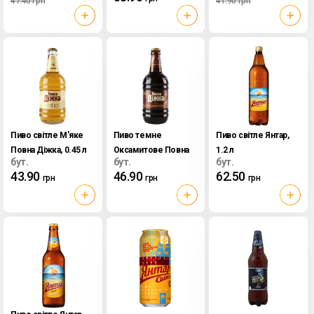
47.40
грн
41.90
грн
Пиво світле М'яке
Пиво темне
Пиво світле Янтар,
Повна Діжка, 0.45 л
Оксамитове Повна
1.2 л
бут.
бут.
бут.
Діжка, 0.45 л
43.90
46.90
62.50
грн
грн
грн