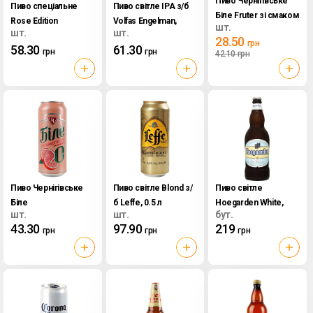
Пиво Чернігівське
Пиво спеціальне
Пиво світле IPA з/б
Біле Fruter зі смаком
Rose Edition
Volfas Engelman,
шт.
кавуну та м'яти з/б,
шт.
шт.
Kronenbourg 1664,
0.568 л
28.50
грн
0.5 л
58.30
61.30
0.46 л
грн
грн
42.10
грн
Пиво Чернігівське
Пиво світле Blond з/
Пиво світле
Біле
б Leffe, 0.5 л
Hoegarden White,
шт.
шт.
бут.
безалькогольне зі
0.75 л
43.30
97.90
219
грн
грн
грн
смаком грейпфруту
з/б, 0.5 л