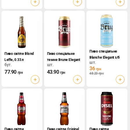
Пиво спеціальне
Пиво світле Blond
Пиво спеціальне
Blanche Elegant з/б
Leffe, 0.33 л
темне Brune Elegant
шт.
Keten Brug, 0.5 л
бут.
шт.
з/б Keten Brug, 0.5 л
36
грн
77.90
43.90
грн
грн
48.20
грн
Пиво світле
Пиво світле Original
Пиво світле