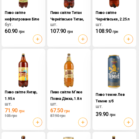
Пиво світле
Пиво світле Титан
Пиво світле
нефільтроване Біле
Чернігівське Титан,
Чернігівське, 2.25 л
бут.
шт.
шт.
Чернігівське, 0.9 л
1.95 л
60.90
107.90
108.90
грн
грн
грн
Пиво світле Янтар,
Пиво світле М'яке
Пиво темне Лев
1.95 л
Повна Діжка, 1.8 л
Темне з/б
шт.
шт.
шт.
Львівське, 0.48 л
71.90
67.50
грн
грн
39.90
грн
105
грн
87.90
грн