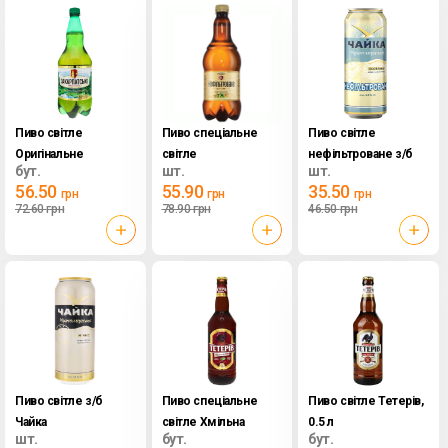
Пиво світле
Пиво спеціальне
Пиво світле
Оригінальне
світле
нефільтроване з/б
бут.
шт.
шт.
Закарпатське, 1.2 л
нефільтроване
Чайка
56.50
55.90
35.50
грн
грн
грн
Бочкове, 0.9 л
Чорноморська, 0.5 л
72.60
грн
78.90
грн
46.50
грн
Пиво світле з/б
Пиво спеціальне
Пиво світле Тетерів,
Чайка
світле Хмільна
0.5 л
шт.
бут.
бут.
Чорноморська, 0.5 л
вишня Тетерів, 0.5 л