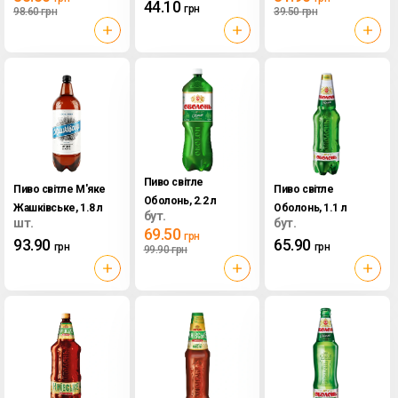
44.10
грн
98.60
грн
39.50
грн
Пиво світле
Пиво світле М'яке
Пиво світле
Оболонь, 2.2 л
Жашківське, 1.8 л
Оболонь, 1.1 л
бут.
шт.
бут.
69.50
грн
93.90
65.90
грн
грн
99.90
грн