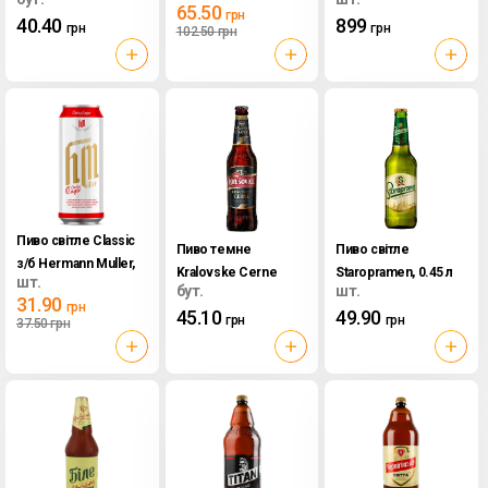
65.50
грн
40.40
899
грн
грн
102.50
грн
Пиво світле Classic
Пиво темне
Пиво світле
з/б Hermann Muller,
Kralovske Cerne
Staropramen, 0.45 л
шт.
0.5 л
бут.
шт.
Krusovice, 0.5 л
31.90
грн
45.10
49.90
грн
грн
37.50
грн