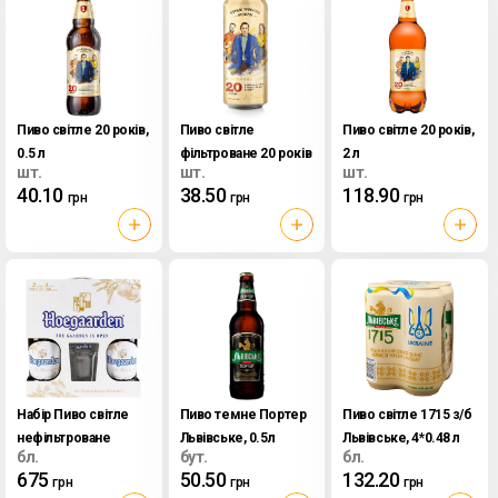
Пиво світле 20 років,
Пиво світле
Пиво світле 20 років,
0.5 л
фільтроване 20 років
2 л
шт.
шт.
шт.
з/б Перша приватна
40.10
38.50
118.90
грн
грн
грн
броварня, 0.5 л
Набір Пиво світле
Пиво темне Портер
Пиво світле 1715 з/б
нефільтроване
Львівське, 0.5л
Львівське, 4*0.48 л
бл.
бут.
бл.
Blanche Hoegaarden
675
50.50
132.20
грн
грн
грн
2*0.75л + келих, 1 шт