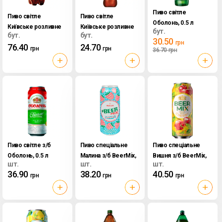
Пиво світле
Пиво світле
Пиво світле
Оболонь, 0.5 л
Київське розливне
Київське розливне
бут.
бут.
бут.
Оболонь, 1.95 л
Оболонь, 0.6 л
30.50
грн
76.40
24.70
грн
грн
36.70
грн
Пиво світле з/б
Пиво спеціальне
Пиво спеціальне
Оболонь, 0.5 л
Малина з/б BeerMix,
Вишня з/б BeerMix,
шт.
шт.
шт.
0.5 л
0.5 л
36.90
38.20
40.50
грн
грн
грн