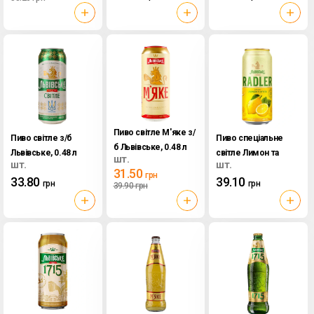
Пиво світле М'яке з/
Пиво світле з/б
Пиво спеціальне
б Львівське, 0.48 л
Львівське, 0.48 л
світле Лимон та
шт.
шт.
шт.
м'ята Radler з/б
31.50
грн
33.80
39.10
Львівське, 0.48 л
грн
грн
39.90
грн