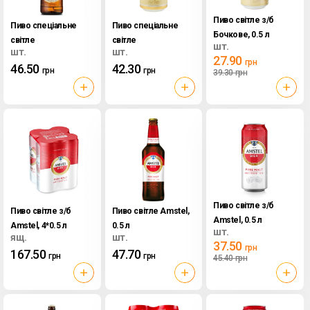
Пиво світле з/б
Пиво спеціальне
Пиво спеціальне
Бочкове, 0.5 л
світле
світле
шт.
шт.
шт.
нефільтроване
нефільтроване з/б
27.90
грн
46.50
42.30
Бочкове, 0.5 л
Бочкове, 0.5 л
грн
грн
39.30
грн
Пиво світле з/б
Пиво світле з/б
Пиво світле Amstel,
Amstel, 0.5 л
Amstel, 4*0.5 л
0.5 л
шт.
ящ.
шт.
37.50
грн
167.50
47.70
грн
грн
45.40
грн