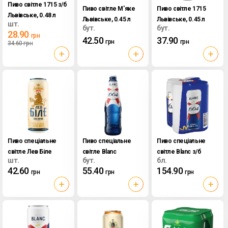
Пиво світле 1715 з/б
Пиво світле М'яке
Пиво світле 1715
Львівське, 0.48 л
Львівське, 0.45 л
Львівське, 0.45 л
шт.
бут.
бут.
28.90
грн
42.50
37.90
грн
грн
34.60
грн
Пиво спеціальне
Пиво спеціальне
Пиво спеціальне
світле Лев Біле
світле Blanc
світле Blanc з/б
шт.
бут.
бл.
Пшеничне з/б
Kronenbourg 1664,
Kronenbourg 1664,
42.60
55.40
154.90
грн
грн
грн
Львівське, 0.48 л
0.46 л
4*0.33 л