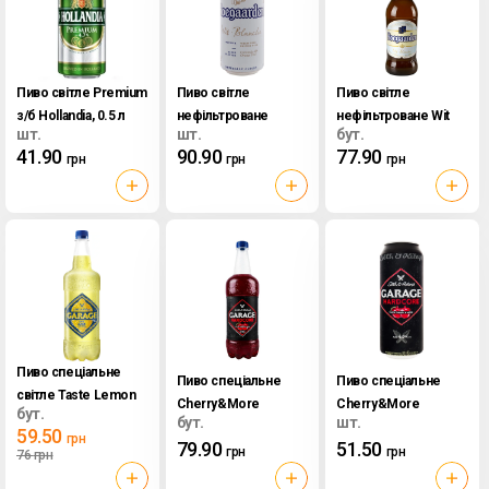
Пиво світле Premium
Пиво світле
Пиво світле
з/б Hollandia, 0.5 л
нефільтроване
нефільтроване Wit
шт.
шт.
бут.
Blanche з/б
Blanche Hoegaarden,
41.90
90.90
77.90
грн
грн
грн
Hoegaarden, 0.5 л
0.33 л
Пиво спеціальне
Пиво спеціальне
Пиво спеціальне
світле Taste Lemon
Cherry&More
Cherry&More
бут.
Seth&Riley's Garage,
бут.
шт.
Hardcore
Hardcore
59.50
грн
0.9 л
79.90
51.50
Seth&Riley's Garage,
Seth&Riley's з/б
грн
грн
76
грн
0.9 л
Garage, 0.5 л