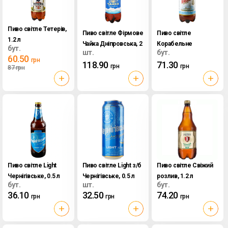
Пиво світле Тетерів,
Пиво світле Фірмове
Пиво світле
1.2 л
Чайка Дніпровська, 2
Корабельне
бут.
шт.
бут.
л
Славутич, 1.96 л
60.50
грн
118.90
71.30
грн
грн
87
грн
Пиво світле Light
Пиво світле Light з/б
Пиво світле Свіжий
Чернігівське, 0.5 л
Чернігівське, 0.5 л
розлив, 1.2 л
бут.
шт.
бут.
36.10
32.50
74.20
грн
грн
грн