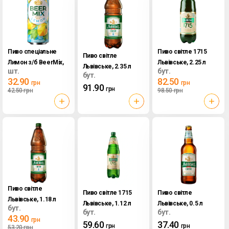
Пиво спеціальне
Пиво світле 1715
Пиво світле
Лимон з/б BeerMix,
Львівське, 2.25 л
Львівське, 2.35 л
шт.
бут.
0.5 л
бут.
32.90
82.50
грн
грн
91.90
грн
42.50
грн
98.50
грн
Пиво світле
Пиво світле 1715
Пиво світле
Львівське, 1.18 л
Львівське, 1.12 л
Львівське, 0.5 л
бут.
бут.
бут.
43.90
грн
59.60
37.40
грн
грн
53.20
грн