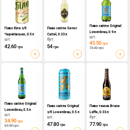
Пиво світле Original
Пиво біле з/б
Пиво світле Senor
Lowenbrau, 0.9 л
Чернігівське, 0.5 л
Cartel, 0.33 л
шт.
шт.
бут.
45.50
грн
42.60
54
грн
грн
74.40
грн
Пиво світле Original
Пиво світле Original
Пиво темне Brune
Lowenbrau, 0.5 л
з/б Lowenbrau, 0.5 л
Leffe, 0.33 л
шт.
шт.
бут.
34.90
грн
47.80
77.90
грн
грн
53.90
грн