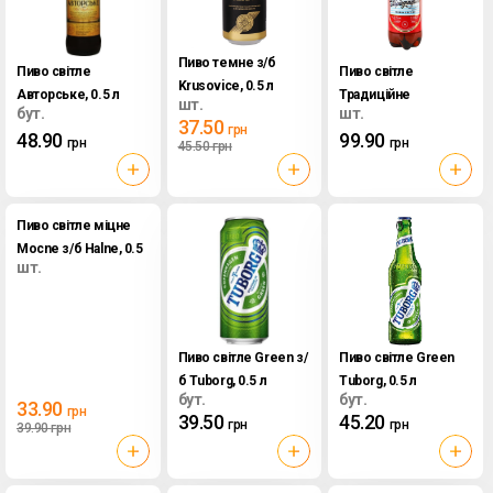
Пиво темне з/б
Пиво світле
Пиво світле
Krusovice, 0.5 л
Авторське, 0.5 л
Традиційне
шт.
бут.
шт.
Оболонь, 2 л
37.50
грн
48.90
99.90
грн
грн
45.50
грн
Пиво світле міцне
Mocne з/б Halne, 0.5
шт.
л
Пиво світле Green з/
Пиво світле Green
б Tuborg, 0.5 л
Tuborg, 0.5 л
бут.
бут.
33.90
грн
39.50
45.20
грн
грн
39.90
грн