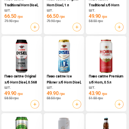
Traditional Horn Disel,
Horn Disel, 1 л
Traditional з/б Horn
шт.
шт.
шт.
1 л
Disel, 0.568 л
66.50
66.50
49.90
грн
грн
грн
79.90
грн
79.90
грн
58.50
грн
Пиво світле Original
Пиво світле Ice
Пиво світле Premium
з/б Horn Disel, 0.568
Pilsner з/б Horn Disel,
з/б Horn, 0.5 л
шт.
шт.
шт.
л
0,568 л
49.90
49.90
43.90
грн
грн
грн
58.50
грн
58.50
грн
51.50
грн