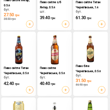
Пиво світле Янтар,
Пиво світле з/б
Пиво світле Титан
0.5 л
Янтар, 0.5 л
Чернігівське, 1 л
бут.
шт.
бут.
27.50
грн
39.40
61.30
грн
грн
38.50
грн
Пиво біле
Пиво світле Титан
Пиво світле
Чернігівське, 0.5 л
Чернігівське, 0.5 л
Чернігівське, 0.5 л
бут.
бут.
бут.
31.50
грн
42.40
40.40
грн
грн
46.90
грн