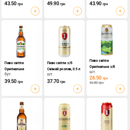
43.50
49.90
43.90
грн
грн
грн
Пиво світле
Пиво світле
Пиво світле з/б
Оригінальне з/б
Оригінальне
Свіжий розлив, 0.5 л
шт.
Закарпатське, 0.5 л
бут.
шт.
Закарпатське, 0.5 л
26.50
грн
39.50
37.70
грн
грн
36.80
грн