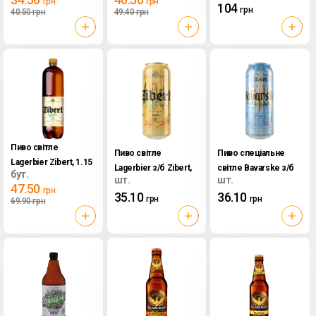
грн
грн
104
грн
40.50
грн
49.40
грн
Пиво світле
Пиво світле
Пиво спеціальне
Lagerbier Zibert, 1.15
Lagerbier з/б Zibert,
світле Bavarske з/б
бут.
л
шт.
шт.
0.5 л
Zibert, 0.5 л
47.50
грн
35.10
36.10
грн
грн
69.90
грн