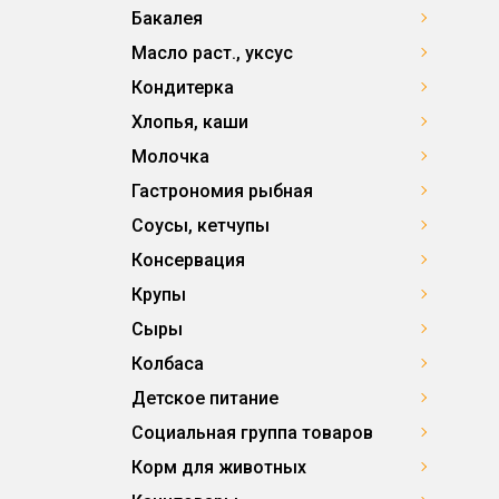
Бакалея
Масло раст., уксус
Кондитерка
Хлопья, каши
Молочка
Гастрономия рыбная
Соусы, кетчупы
Консервация
Крупы
Сыры
Колбаса
Детское питание
Социальная группа товаров
Корм для животных