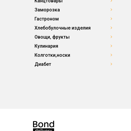
Канцтовары
Заморозка
Гастроном
Хлебобулочные изделия
Овощи, фрукты
Кулинария
Колготки,носки
Диабет