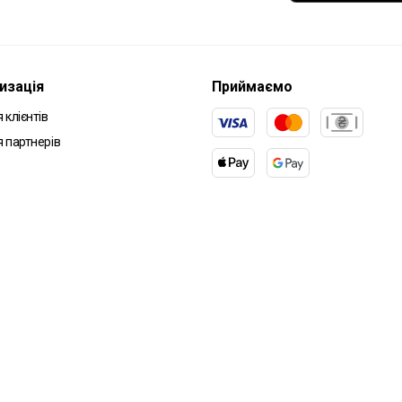
изація
Приймаємо
 клієнтів
я партнерів