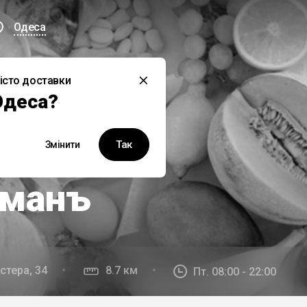
Одеса
істо доставки
й заклад наразі не працює
Одеса?
Так
Змінити
юзивно у Bond Delivery
рманъ
стера, 34
8.7 км
Пт. 08:00 - 22:00