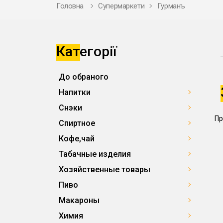
Головна
Супермаркети
Гурманъ
Категорії
До обраного
Напитки
Снэки
Пр
Спиртное
Кофе,чай
Табачные изделия
Хозяйственные товары
Пиво
Макароны
Химия