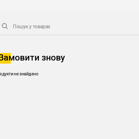
Пошук у товарах
Замовити знову
одукти не знайдено