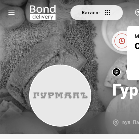
Каталог
М
Це
Екскл
Гу
вул. Па