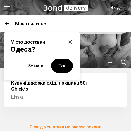
Вхід
Мясо вяленое
Цей заклад наразі не працює
Місто доставки
Гурманъ
Одеса?
8.7 км
вул. Пастера, 34
Так
Змінити
Курячі джерки схід. локшина 50г
Chick*s
Штука
Склад меню та ціни вказує заклад