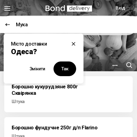
Вхід
Мука
Цей заклад наразі не працює
Місто доставки
Гурманъ
Одеса?
8.7 км
вул. Пастера, 34
Так
Змінити
Борошно кукурудзяне 800г
Сквірянка
Штука
Борошно фундучне 250г д/п Flarino
Штука