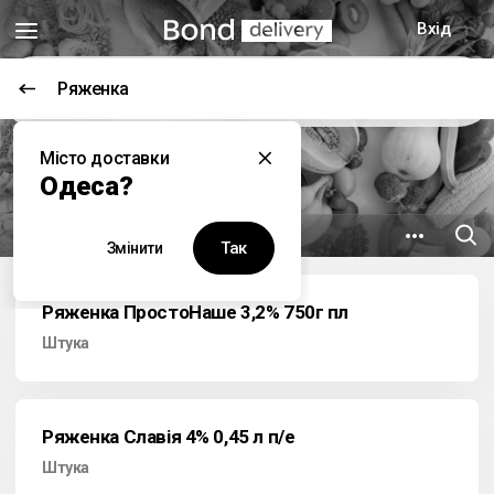
Вхід
Ряженка
Цей заклад наразі не працює
Місто доставки
Гурманъ
Одеса?
8.7 км
вул. Пастера, 34
Так
Змінити
Ряженка ПростоНаше 3,2% 750г пл
Штука
Ряженка Славія 4% 0,45 л п/е
Штука