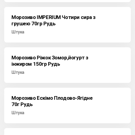
Морозиво IMPERIUM Чотири сира з
грушею 70гр Рудь
Штука
Морозиво Ріжок Зомор,йогурт з
інжиром 150гр Рудь
Штука
Морозиво Ескімо Плодово-Ягідне
70г Рудь
Штука