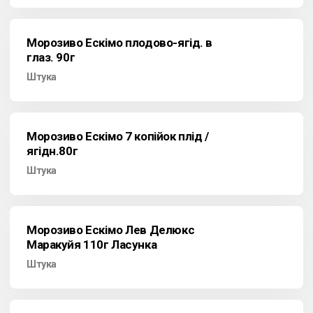
Морозиво Ескімо плодово-ягід. в
глаз. 90г
Штука
Морозиво Ескімо 7 копійок плід /
ягідн.80г
Штука
Морозиво Ескімо Лев Делюкс
Маракуйя 110г Ласунка
Штука