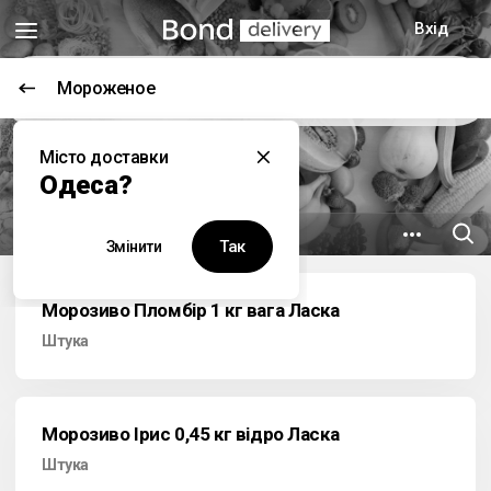
Вхід
Мороженое
Цей заклад наразі не працює
Місто доставки
Гурманъ
Одеса?
8.7 км
вул. Пастера, 34
Так
Змінити
Морозиво Пломбір 1 кг вага Ласка
Штука
Морозиво Ірис 0,45 кг відро Ласка
Штука