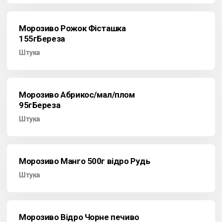
Морозиво Рожок Фісташка
155гБереза
Штука
Морозиво Абрикос/мал/плом
95гБереза
Штука
Морозиво Манго 500г відро Рудь
Штука
Морозиво Відро Чорне печиво