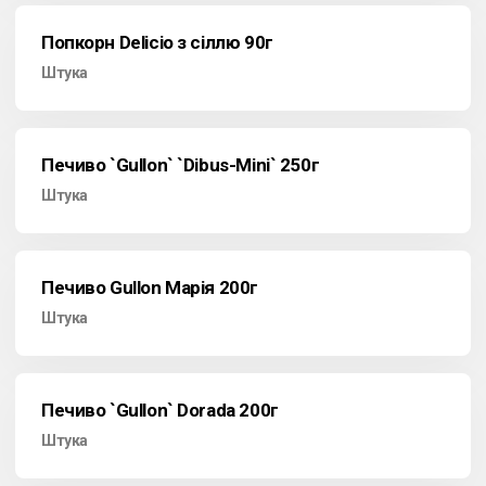
Попкорн Delicio з сіллю 90г
Штука
Печиво `Gullon` `Dibus-Mini` 250г
Штука
Печиво Gullon Марія 200г
Штука
Печиво `Gullon` Dorada 200г
Штука