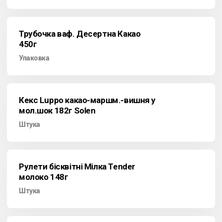
Трубочка ваф. Десертна Какао
450г
Упаковка
Кекс Luppo какао-маршм.-вишня у
мол.шок 182г Solen
Штука
Рулети бісквітні Мілка Tender
молоко 148г
Штука