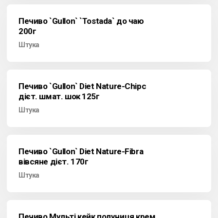
Печиво `Gullon` `Tostada` до чаю
200г
Штука
Печиво `Gullon` Diet Nature-Chipc
дієт. шмат. шок 125г
Штука
Печиво `Gullon` Diet Nature-Fibra
вівсяне дієт. 170г
Штука
Печиво Мульті кейк полуниця крем