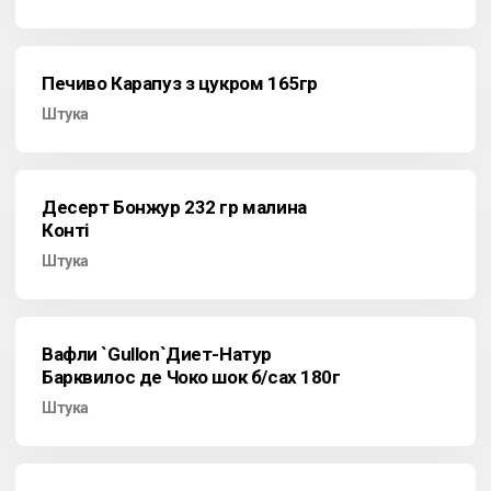
Печиво Карапуз з цукром 165гр
Штука
Десерт Бонжур 232 гр малина
Конті
Штука
Вафли `Gullon`Диет-Натур
Барквилос де Чоко шок б/сах 180г
Штука