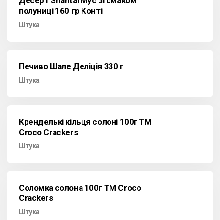
Десерт Shantal Мус зі смаком
полуниці 160 гр Конті
Штука
Печиво Шале Деліція 330 г
Штука
Кренделькі кільця солоні 100г ТМ
Croco Crackers
Штука
Соломка солона 100г ТМ Croco
Crackers
Штука