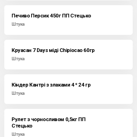
Печиво Персик 450г ПП Стецько
Штука
Круасан 7 Days міді Chipiocao 60гр
Штука
Кіндер Кантрі з злаками 4 * 24 гр
Штука
Рулет з чорносливом 0,5кг ПП
Стецько
Штука