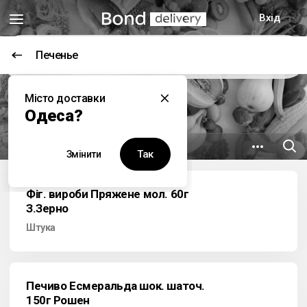
Вхід
Печенье
Цей заклад наразі не працює
Місто доставки
Гурманъ
Одеса?
8.7 км
вул. Пастера, 34
Так
Змінити
Фіг. вироби Пряжене мол. 60г
З.Зерно
Штука
Печиво Есмеральда шок. шаточ.
150г Рошен