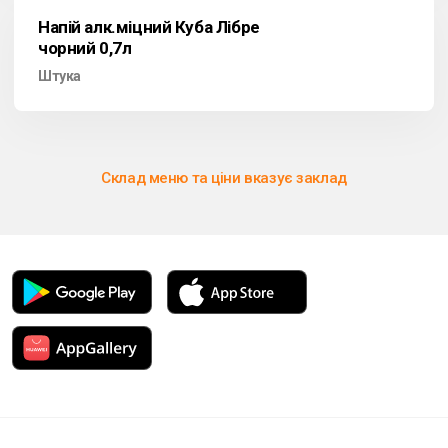
Напій алк.міцний Куба Лібре
чорний 0,7л
Штука
Склад меню та ціни вказує заклад