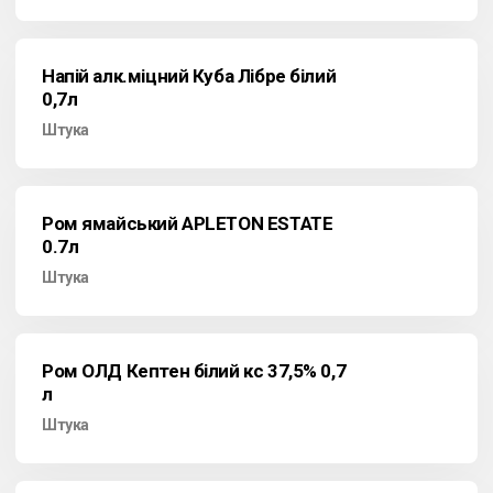
Напій алк.міцний Куба Лібре білий
0,7л
Штука
Ром ямайський APLETON ESTATE
0.7л
Штука
Ром ОЛД Кептен білий кс 37,5% 0,7
л
Штука