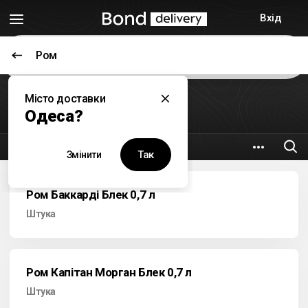
Вхід
Ром
Цей заклад наразі не працює
Місто доставки
Гурман
Одеса?
7.6 км
Новосельского, 91
Так
Змінити
Ром Баккарді Блек 0,7 л
Штука
Ром Капітан Морган Блек 0,7 л
Штука