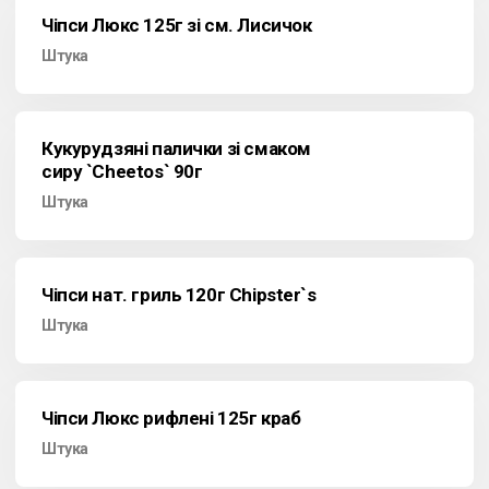
Чіпси Люкс 125г зі см. Лисичок
Штука
Кукурудзяні палички зі смаком
сиру `Cheetos` 90г
Штука
Чіпси нат. гриль 120г Chipster`s
Штука
Чіпси Люкс рифлені 125г краб
Штука