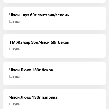
Чіпси Lays 60г сметана/зелень
Штука
ТМ Жайвір Зол.Чіпси 50г бекон
Штука
Чіпси Люкс 183г бекон
Штука
Чіпси Люкс 133г паприка
Штука