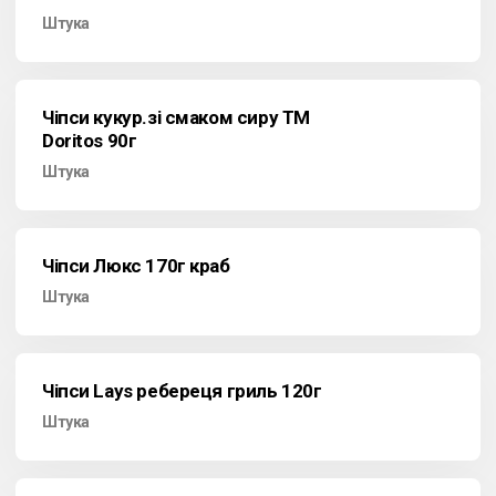
Штука
Чіпси кукур.зі смаком сиру ТМ
Doritos 90г
Штука
Чіпси Люкс 170г краб
Штука
Чіпси Lays ребереця гриль 120г
Штука