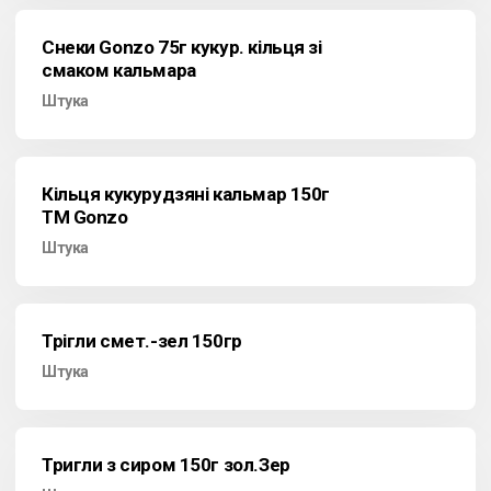
Снеки Gonzo 75г кукур. кільця зі
смаком кальмара
Штука
Кільця кукурудзяні кальмар 150г
ТМ Gonzo
Штука
Трігли смет.-зел 150гр
Штука
Тригли з сиром 150г зол.Зер