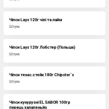
Чіпси Lays 120г чілі та лайм
Штука
Чіпси Lays 120г Лобстер (Польша)
Штука
Чіпси техас.стейк 180г Chipster`s
Штука
Чіпси кукурузні EL SABOR 100гр
перець халапеньйо