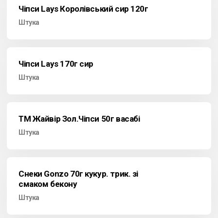
Чіпси Lays Королівський сир 120г
Штука
Чіпси Lays 170г сир
Штука
ТМ Жайвір Зол.Чіпси 50г васабі
Штука
Снеки Gonzo 70г кукур. трик. зі
смаком бекону
Штука