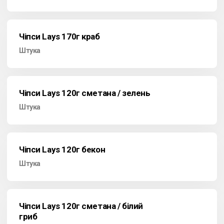
Чіпси Lays 170г краб
Штука
Чіпси Lays 120г сметана / зелень
Штука
Чіпси Lays 120г бекон
Штука
Чіпси Lays 120г сметана / білий
гриб