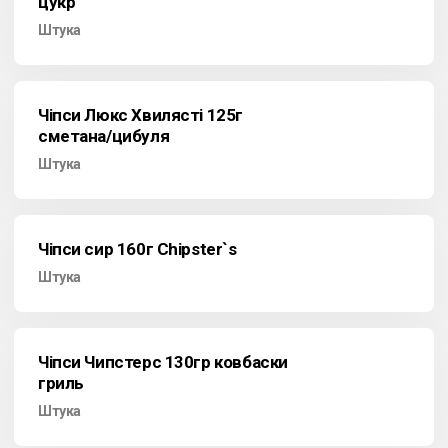
цукр
Штука
Чіпси Люкс Хвилясті 125г
сметана/цибуля
Штука
Чіпси сир 160г Chipster`s
Штука
Чіпси Чипстерс 130гр ковбаски
гриль
Штука