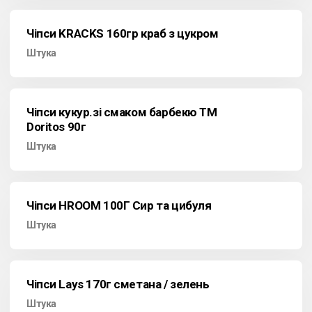
Чіпси KRACKS 160гр краб з цукром
Штука
Чіпси кукур.зі смаком барбекю ТМ
Doritos 90г
Штука
Чіпси HROOM 100Г Сир та цибуля
Штука
Чіпси Lays 170г сметана / зелень
Штука