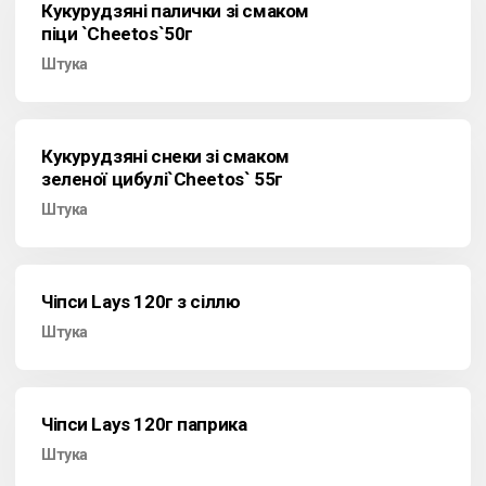
Кукурудзяні палички зі смаком
піци `Cheetos`50г
Штука
Кукурудзяні снеки зі смаком
зеленої цибулі`Cheetos` 55г
Штука
Чіпси Lays 120г з сіллю
Штука
Чіпси Lays 120г паприка
Штука