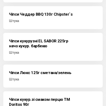
Чіпси Чеддер BBQ 130г Chipster`s
Штука
Чіпси кукурузні EL SABOR 225гр
начо кукур. барбекю
Штука
Чіпси Люкс 125г сметана/зелень
Штука
Чіпси кукур.зі смаком перцю ТМ
Doritos 90г