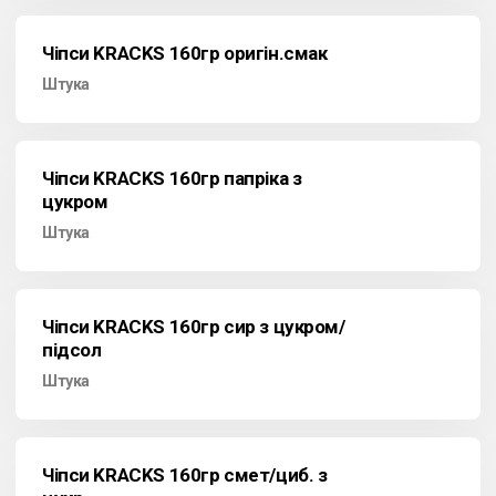
Чіпси KRACKS 160гр оригін.смак
Штука
Чіпси KRACKS 160гр папріка з
цукром
Штука
Чіпси KRACKS 160гр сир з цукром/
підсол
Штука
Чіпси KRACKS 160гр смет/циб. з