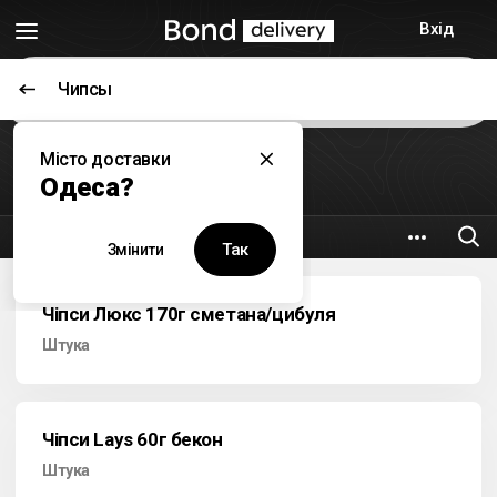
Вхід
Чипсы
Цей заклад наразі не працює
Місто доставки
Гурман
Одеса?
7.6 км
Новосельского, 91
Так
Змінити
Чіпси Люкс 170г сметана/цибуля
Штука
Чіпси Lays 60г бекон
Штука