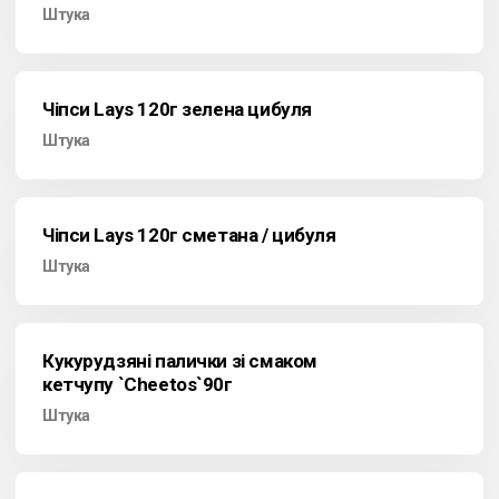
Штука
Чіпси Lays 120г зелена цибуля
Штука
Чіпси Lays 120г сметана / цибуля
Штука
Кукурудзяні палички зі смаком
кетчупу `Cheetos`90г
Штука