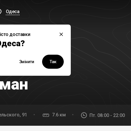
Одеса
істо доставки
Одеса?
й заклад наразі не працює
Так
Змінити
рман
льского, 91
7.6 км
Пт. 08:00 - 22:00