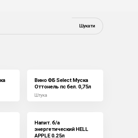
Шукати
ка
Вино ФБ Select Муска
Оттонель пс бел. 0,75л
Штука
Напит. б/а
энергетический HELL
APPLE 0.25л