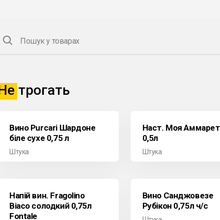
Пошук у товарах
Не трогать
Вино Purcari Шардоне
Наст. Моя Аммарет
біле сухе 0,75 л
0,5л
Штука
Штука
Напій вин. Fragolino
Вино Санджовезе
Biaco солодкий 0,75л
Рубікон 0,75л ч/с
Fontale
Штука