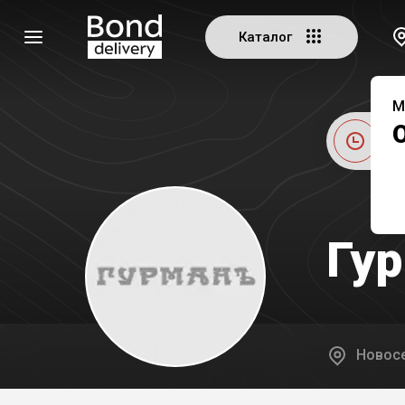
Каталог
М
Це
Гу
Новосе