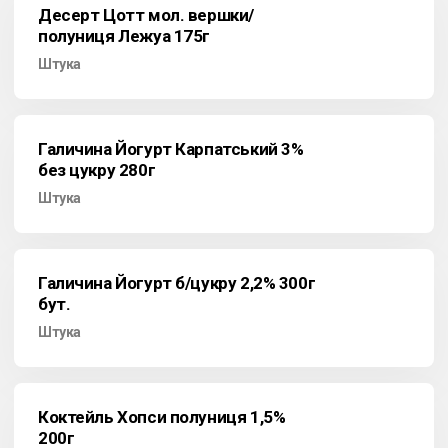
Десерт Цотт мол. вершки/
полуниця Лежуа 175г
Штука
Галичина Йогурт Карпатський 3%
без цукру 280г
Штука
Галичина Йогурт б/цукру 2,2% 300г
бут.
Штука
Коктейль Хопси полуниця 1,5%
200г