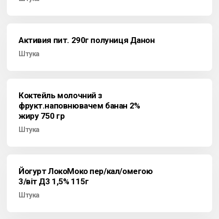
Активия пит. 290г полуниця Данон
Штука
Коктейль молочний з
фрукт.наповнювачем банан 2%
жиру 750 гр
Штука
Йогурт ЛокоМоко пер/кал/омегою
3/віт Д3 1,5% 115г
Штука