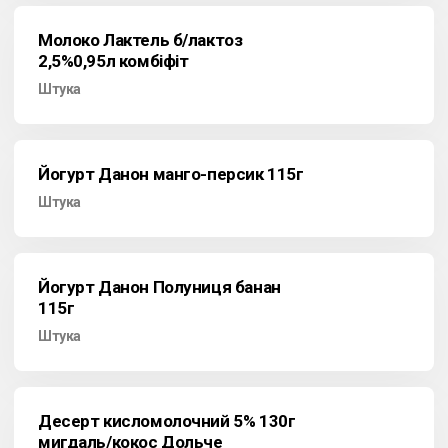
Молоко Лактель б/лактоз
2,5%0,95л комбіфіт
Штука
Йогурт Данон манго-персик 115г
Штука
Йогурт Данон Полуниця банан
115г
Штука
Десерт кисломолочний 5% 130г
мигдаль/кокос Дольче