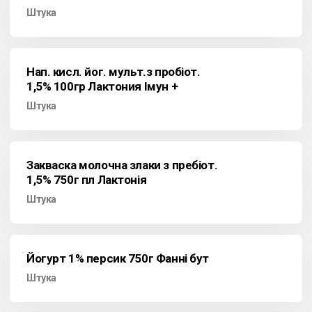
Штука
Нап. кисл. йог. мульт.з пробіот.
1,5% 100гр Лактония Імун +
Штука
Закваска молочна злаки з пребіот.
1,5% 750г пл Лактонія
Штука
Йогурт 1% персик 750г Фанні бут
Штука