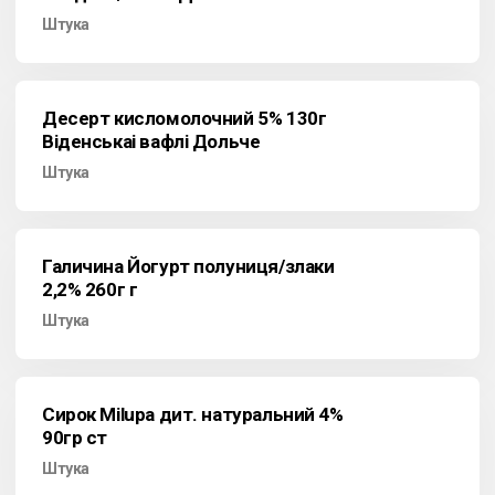
Штука
Десерт кисломолочний 5% 130г
Віденськаі вафлі Дольче
Штука
Галичина Йогурт полуниця/злаки
2,2% 260г г
Штука
Сирок Milupa дит. натуральний 4%
90гр ст
Штука