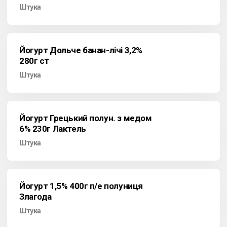
Штука
Йогурт Дольче банан-лічі 3,2%
280г ст
Штука
Йогурт Грецький полун. з медом
6% 230г Лактель
Штука
Йогурт 1,5% 400г п/е полуниця
Злагода
Штука