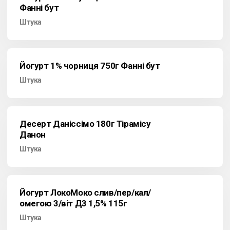
Фанні бут
Штука
Йогурт 1% чорниця 750г Фанні бут
Штука
Десерт Даніссімо 180г Тірамісу
Данон
Штука
Йогурт ЛокоМоко слив/пер/кал/
омегою 3/віт Д3 1,5% 115г
Штука