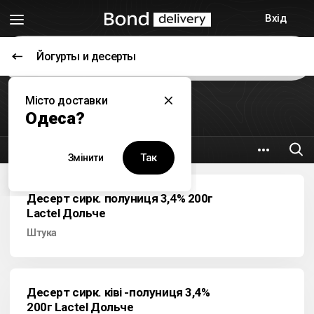
Вхід
Йогурты и десерты
Цей заклад наразі не працює
Місто доставки
Гурман
Одеса?
7.6 км
Новосельского, 91
Так
Змінити
Десерт сирк. полуниця 3,4% 200г
Lactel Дольче
Штука
Десерт сирк. ківі -полуниця 3,4%
200г Lactel Дольче