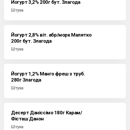
Йогурт 3,2% 200г бут. Злагода
Штука
Йогурт 2,8% віт. абр/морк Малятко
200г бут. Злагода
Штука
Йогурт 1,2% Манго фреш з труб.
280г Злагода
Штука
Десерт Даніссімо 180г Карам/
Фісташ Данон
Штука