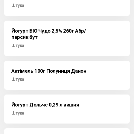
Штука
Йогурт БІО Чудо 2,5% 260г Абр/
персик бут
Штука
Актімель 100г Полуниця Данон
Штука
Йогурт Дольче 0,29 л вишня
Штука