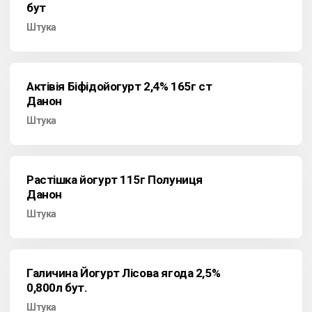
бут
Штука
Актівія Біфідойогурт 2,4% 165г ст
Данон
Штука
Растішка йогурт 115г Полуниця
Данон
Штука
Галичина Йогурт Лісова ягода 2,5%
0,800л бут.
Штука