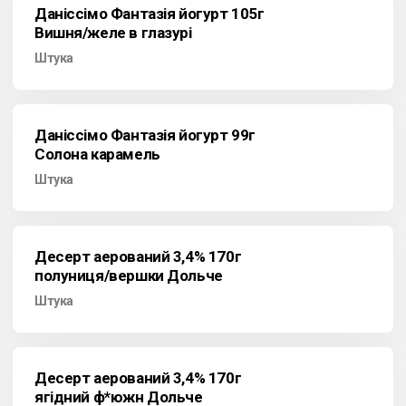
Даніссімо Фантазія йогурт 105г
Вишня/желе в глазурі
Штука
Даніссімо Фантазія йогурт 99г
Солона карамель
Штука
Десерт аерований 3,4% 170г
полуниця/вершки Дольче
Штука
Десерт аерований 3,4% 170г
ягідний ф*южн Дольче