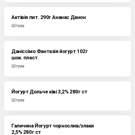
Актівія пит. 290г Ананас Данон
Штука
Даніссімо Фантазія йогурт 102г
шок. пласт.
Штука
Йогурт Дольче ківі 3,2% 280г ст
Штука
Галичина Йогурт чорнослив/злаки
2,5% 280г ст