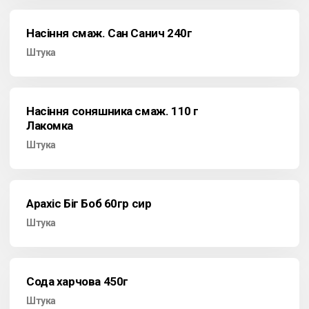
Насіння смаж. Сан Санич 240г
Штука
Насіння соняшника смаж. 110 г
Лакомка
Штука
Арахіс Біг Боб 60гр сир
Штука
Сода харчова 450г
Штука