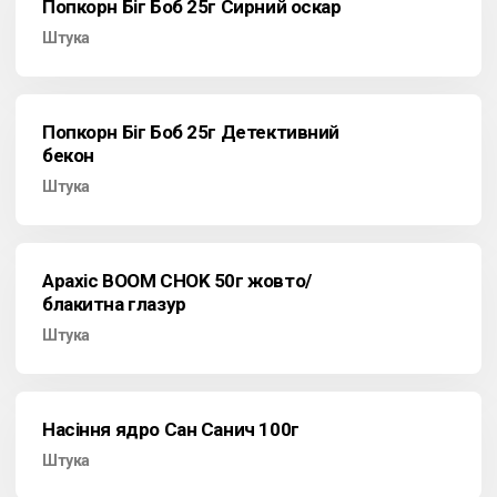
Попкорн Біг Боб 25г Сирний оскар
Штука
Попкорн Біг Боб 25г Детективний
бекон
Штука
Арахіс BOOM CHOK 50г жовто/
блакитна глазур
Штука
Насіння ядро Сан Санич 100г
Штука