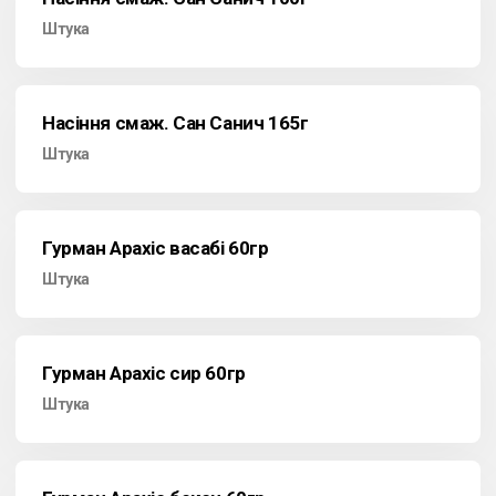
Штука
Насіння смаж. Сан Санич 165г
Штука
Гурман Арахіс васабі 60гр
Штука
Гурман Арахіс сир 60гр
Штука