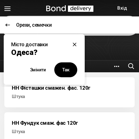
Вхід
Орехи, семечки
Цей заклад наразі не працює
Місто доставки
Гурман
Одеса?
7.6 км
Новосельского, 91
Так
Змінити
НН Фісташки смажен. фас. 120г
Штука
НН Фундук смаж. фас 120г
Штука