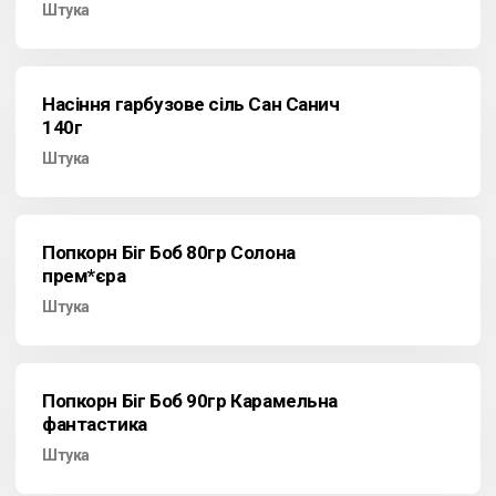
Штука
Насіння гарбузове сіль Сан Санич
140г
Штука
Попкорн Біг Боб 80гр Солона
прем*єра
Штука
Попкорн Біг Боб 90гр Карамельна
фантастика
Штука