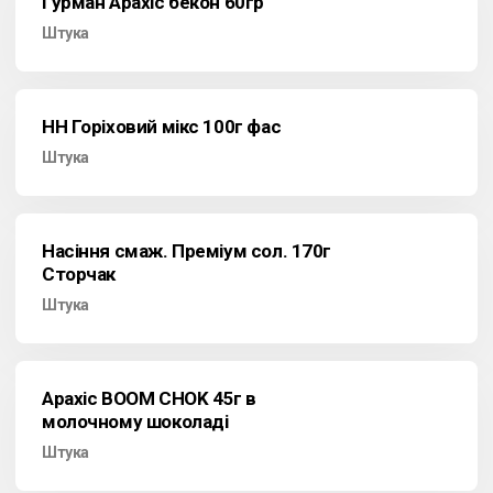
Гурман Арахіс бекон 60гр
Штука
НН Горіховий мікс 100г фас
Штука
Насіння смаж. Преміум сол. 170г
Сторчак
Штука
Арахіс BOOM CHOK 45г в
молочному шоколаді
Штука