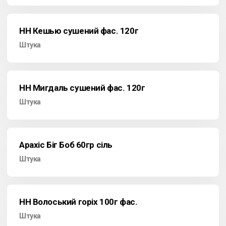
НН Кешью сушений фас. 120г
Штука
НН Мигдаль сушений фас. 120г
Штука
Арахіс Біг Боб 60гр сіль
Штука
НН Волоський горіх 100г фас.
Штука