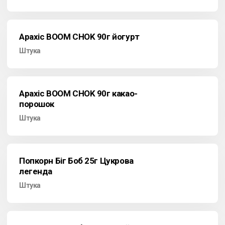
Арахіс BOOM CHOK 90г йогурт
Штука
Арахіс BOOM CHOK 90г какао-
порошок
Штука
Попкорн Біг Боб 25г Цукрова
легенда
Штука