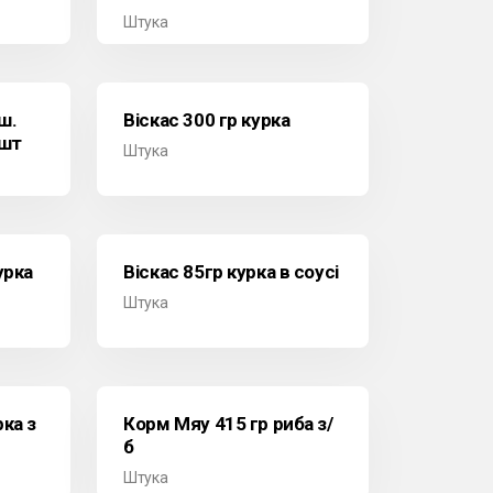
Штука
ш.
Віскас 300 гр курка
4шт
Штука
урка
Віскас 85гр курка в соусі
Штука
ка з
Корм Мяу 415 гр риба з/
б
Штука