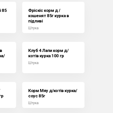
і 85
Фріскіс корм д /
кошенят 85г курка в
підливі
Штука
ів
Клуб 4 Лапи корм д/
на/
котів курка 100 гр
Штука
/
Корм Мяу д/котів курка/
гр
соус 85г
Штука