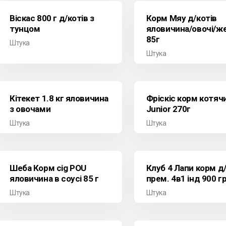
Віскас 800 г д/котів з
Корм Мяу д/котів
тунцом
яловичина/овочі/ж
85г
Штука
Штука
Кітекет 1.8 кг яловичина
Фріскіс корм котяч
з овочами
Junior 270г
Штука
Штука
Шеба Корм cig POU
Клуб 4 Лапи корм д
яловичина в соусі 85 г
прем. 4в1 інд 900 г
Штука
Штука