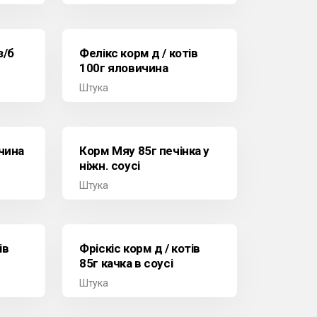
з/б
Фелікс корм д / котів
100г яловичина
Штука
ичина
Корм Мяу 85г печінка у
ніжн. соусі
Штука
ів
Фріскіс корм д / котів
85г качка в соусі
Штука