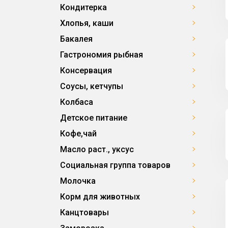
Кондитерка
Хлопья, каши
Бакалея
Гастрономия рыбная
Консервация
Соусы, кетчупы
Колбаса
Детское питание
Кофе,чай
Масло раст., уксус
Социальная группа товаров
Молочка
Корм для животных
Канцтовары