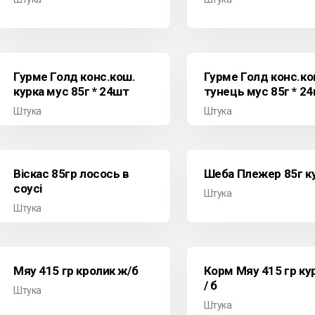
Гурме Голд конс.кош.
Гурме Голд конс.ко
курка мус 85г * 24шт
тунець мус 85г * 2
Штука
Штука
Віскас 85гр лосось в
Шеба Плежер 85г к
соусі
Штука
Штука
Мяу 415 гр кролик ж/б
Корм Мяу 415 гр кур
/ б
Штука
Штука