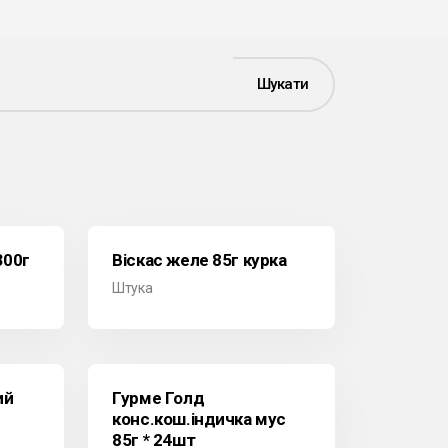
Шукати
300г
Віскас желе 85г курка
Штука
ий
Гурме Голд
конс.кош.індичка мус
85г * 24шт