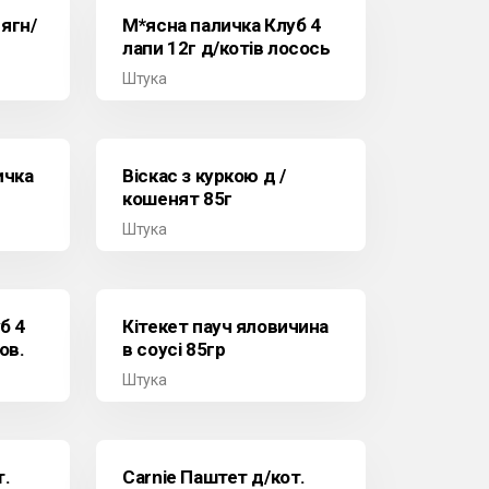
ягн/
М*ясна паличка Клуб 4
лапи 12г д/котів лосось
Штука
ичка
Віскас з куркою д /
кошенят 85г
Штука
б 4
Кітекет пауч яловичина
ов.
в соусі 85гр
Штука
т.
Carnie Паштет д/кот.