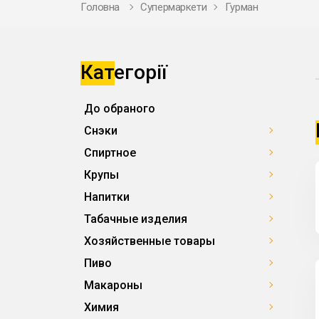
Головна
Супермаркети
Гурман
Категорії
До обраного
Снэки
Спиртное
Крупы
Напитки
Табачные изделия
Хозяйственные товары
Пиво
Макароны
Химия