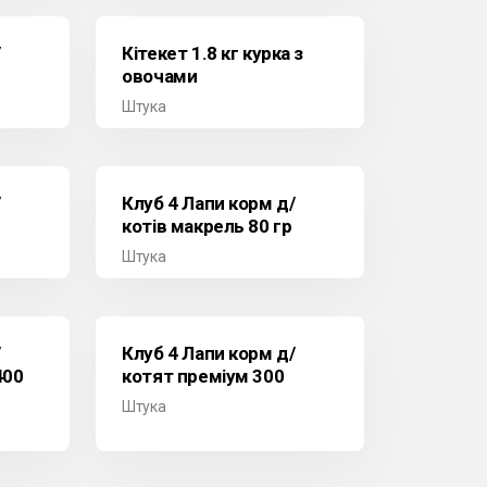
/
Кітекет 1.8 кг курка з
овочами
Штука
/
Клуб 4 Лапи корм д/
котів макрель 80 гр
Штука
/
Клуб 4 Лапи корм д/
400
котят преміум 300
Штука