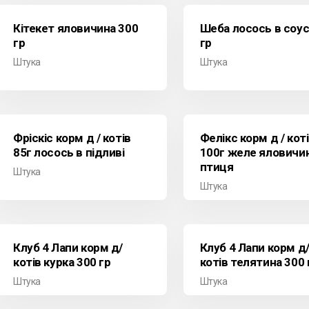
Кітекет яловичина 300
Шеба лосось в соус
гр
гр
Штука
Штука
Фріскіс корм д / котів
Фелікс корм д / кот
85г лосось в підливі
100г желе яловичи
птиця
Штука
Штука
Клуб 4 Лапи корм д/
Клуб 4 Лапи корм д
котів курка 300 гр
котів телятина 300 
Штука
Штука