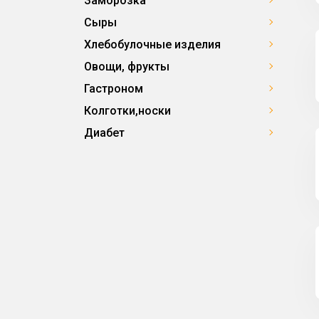
Заморозка
Сыры
Хлебобулочные изделия
Овощи, фрукты
Гастроном
Колготки,носки
Диабет