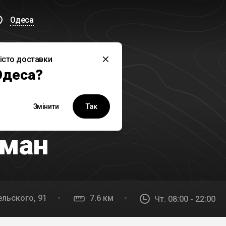
Одеса
істо доставки
Одеса?
й заклад наразі не працює
Так
Змінити
рман
льского, 91
7.6 км
Чт. 08:00 - 22:00