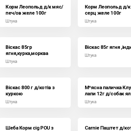
Корм Леопольд д/к мяс/
Корм Леопольд д/к 
печ/ов желе 100г
серц желе 100г
Штука
Штука
Віскас 85гр
Віскас 85г ягня ,інд
ягня,курка,морква
Штука
Штука
Віскас 800 г д/котів з
М*ясна паличка Клу
куркою
лапи 12г д/собак ял
Штука
Штука
Шеба Корм cig POU з
Carnie Паштет д/ко