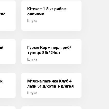
Кітекет 1.8 кг риба з
еле
овочами
Штука
ий
Гурме Корм перл. риб/
тунець 85г*24шт
Штука
/к
М*ясна паличка Клуб 4
р
лапи 5г д/котів інд/ягня
Штука