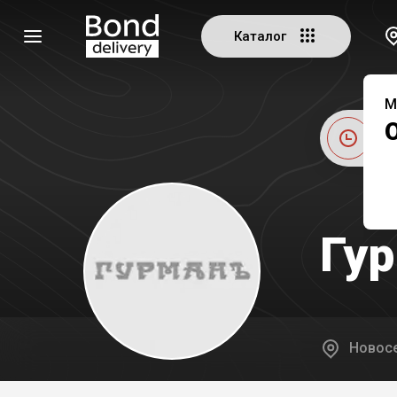
Каталог
М
Це
Гу
Новосе