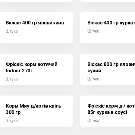
Віскас 400 гр яловичина
Віскас 400 гр курка 
Штука
Штука
Фріскіс корм котячий
Віскас 800 гр ялов
Indoor 270г
сухий
Штука
Штука
Корм Мяу д/котів кріль
Фріскіс корм д / кот
300 гр
85г курка в соусі
Штука
Штука