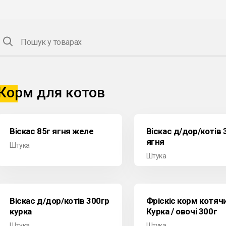
Пошук у товарах
Корм для котов
Віскас 85г ягня желе
Віскас д/дор/котів 
ягня
Штука
Штука
Віскас д/дор/котів 300гр
Фріскіс корм котяч
курка
Курка / овочі 300г
Штука
Штука