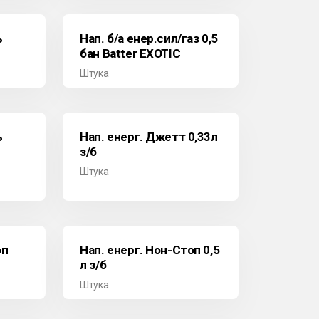
ь
Нап. б/а енер.сил/газ 0,5
бан Batter EXOTIC
Штука
ь
Нап. енерг. Джетт 0,33л
з/б
Штука
оп
Нап. енерг. Нон-Стоп 0,5
л з/б
Штука