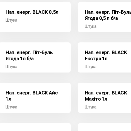
Нап. енерг. BLACK 0,5л
Нап. енерг. Піт-Бул
Ягода 0,5 л б/а
Штука
Штука
Нап. енерг. Піт-Буль
Нап. енерг. BLACK
Ягода 1л б/а
Екстра 1л
Штука
Штука
Нап. енерг. BLACK Айс
Нап. енерг. BLACK
1л
Махіто 1л
Штука
Штука