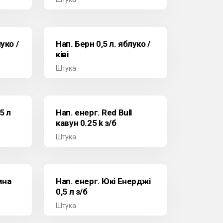
уко /
Нап. Берн 0,5 л. яблуко /
ківі
Штука
5 л
Нап. енерг. Red Bull
кавун 0.25 k з/б
Штука
мна
Нап. енерг. Юкі Енерджі
0,5 л з/б
Штука