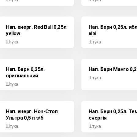
Нап. енерг. Red Bull 0,25л
Нап. Берн 0,25л. ябл
yellow
ківі
Штука
Штука
Нап. Берн 0,25л.
Нап. Берн Манго 0,2
оригінальний
Штука
Штука
Нап. енерг. Нон-Стоп
Нап. Берн 0,25л. Те
Ультра 0,5 л з/б
енергія
Штука
Штука