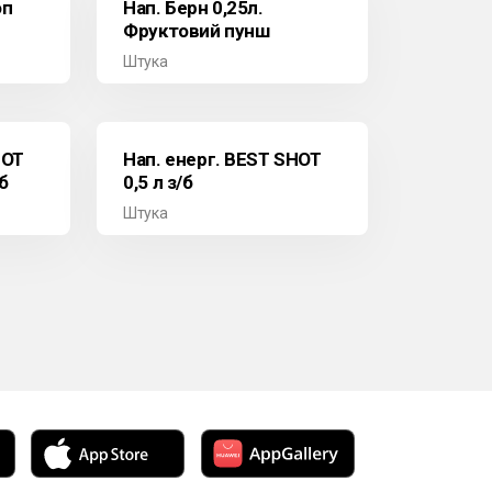
оп
Нап. Берн 0,25л.
Фруктовий пунш
Штука
HOT
Нап. енерг. BEST SHOT
б
0,5 л з/б
Штука