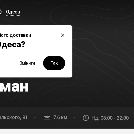
Одеса
істо доставки
Одеса?
й заклад наразі не працює
Так
Змінити
рман
льского, 91
7.6 км
Нд. 08:00 - 22:00