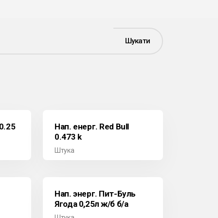
Шукати
 0.25
Нап. енерг. Red Bull
0.473 k
Штука
Нап. энерг. Пит-Буль
Ягода 0,25л ж/б б/а
Штука