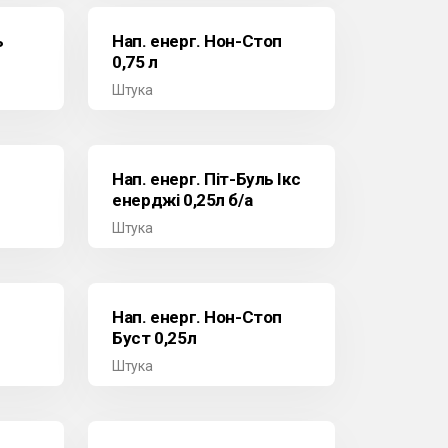
ь
Нап. енерг. Нон-Стоп
0,75 л
Штука
Нап. енерг. Піт-Буль Ікс
енерджі 0,25л б/а
Штука
Нап. енерг. Нон-Стоп
Буст 0,25л
Штука