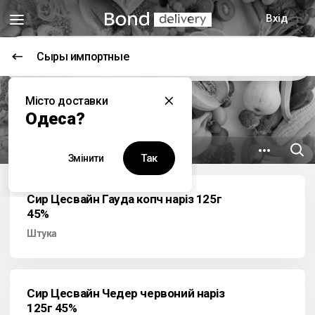
Вхід
Сыры импортные
Цей заклад наразі не працює
Місто доставки
Гурманъ
Одеса?
3.8 км
вул. Олександра Невського, 43
Так
Змінити
Сир Цесвайн Гауда копч наріз 125г
45%
Штука
Сир Цесвайн Чедер червоний наріз
125г 45%