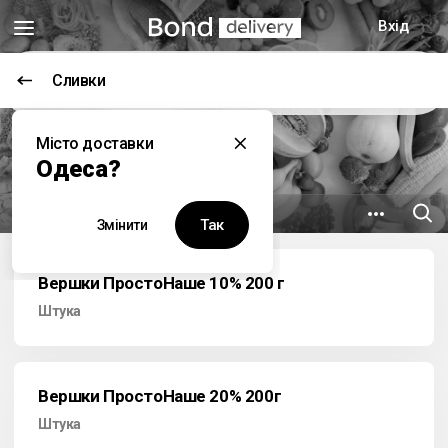
Вхід
Сливки
Цей заклад наразі не працює
Місто доставки
Гурманъ
Одеса?
3.8 км
вул. Олександра Невського, 43
Так
Змінити
Вершки ПростоНаше 10% 200 г
Штука
Вершки ПростоНаше 20% 200г
Штука