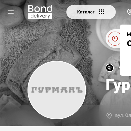
Каталог
М
Це
Екскл
Гу
вул. О