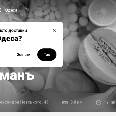
Одеса
істо доставки
й заклад наразі не працює
Одеса?
Так
Змінити
юзивно у Bond Delivery
рманъ
лександра Невського, 43
3.8 км
Пт. 08: