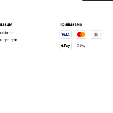
изація
Приймаємо
 клієнтів
я партнерів