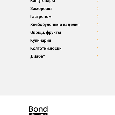
Канцтовары
Заморозка
Гастроном
Хлебобулочные изделия
Овощи, фрукты
Кулинария
Колготки,носки
Диабет