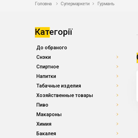
Головна
Супермаркети
Гурманъ
Категорії
До обраного
Снэки
Спиртное
Напитки
Табачные изделия
Хозяйственные товары
Пиво
Макароны
Химия
Бакалея