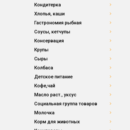
Кондитерка
Хлопья, каши
Гастрономия рыбная
Соусы, кетчупы
Консервация
Крупы
Сыры
Колбаса
Детское питание
Кофе,чай
Масло раст., уксус
Социальная группа товаров
Молочка
Корм для животных