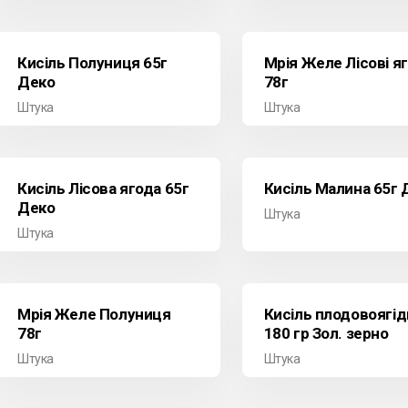
Кисіль Полуниця 65г
Мрія Желе Лісові я
Деко
78г
Штука
Штука
Кисіль Лісова ягода 65г
Кисіль Малина 65г 
Деко
Штука
Штука
Мрія Желе Полуниця
Кисіль плодовоягі
78г
180 гр Зол. зерно
Штука
Штука