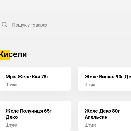
Пошук у товарах
Кисели
Мрія Желе Ківі 78г
Желе Вишня 90г Д
Штука
Штука
Желе Полуниця 65г
Желе Деко 80г
Деко
Апельсин
Штука
Штука