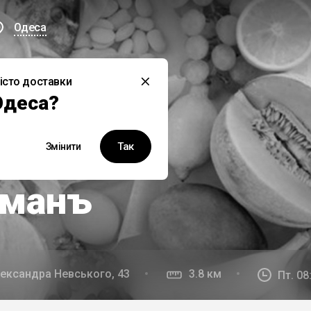
Одеса
істо доставки
й заклад наразі не працює
Одеса?
Так
Змінити
юзивно у Bond Delivery
рманъ
лександра Невського, 43
3.8 км
Пт. 08: