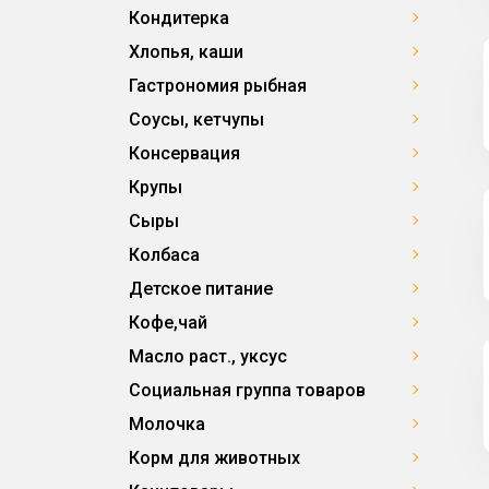
Кондитерка
Хлопья, каши
Гастрономия рыбная
Соусы, кетчупы
Консервация
Крупы
Сыры
Колбаса
Детское питание
Кофе,чай
Масло раст., уксус
Социальная группа товаров
Молочка
Корм для животных