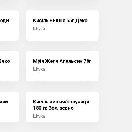
годи
Кисіль Вишня 65г Деко
Штука
Деко
Мрія Желе Апельсин 78г
Штука
дний
Кисіль вишня/полуниця
180 гр Зол. зерно
Штука