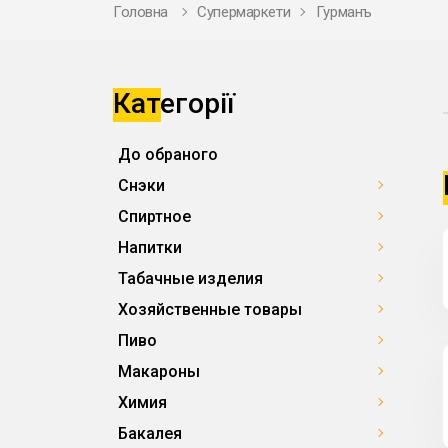
Головна
Супермаркети
Гурманъ
Категорії
До обраного
Снэки
Спиртное
Напитки
Табачные изделия
Хозяйственные товары
Пиво
Макароны
Химия
Бакалея