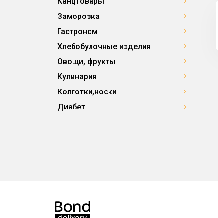
Канцтовары
Заморозка
Гастроном
Хлебобулочные изделия
Овощи, фрукты
Кулинария
Колготки,носки
Диабет