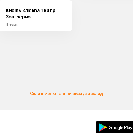
Кисіль клюква 180 гр
Зол. зерно
Штука
Склад меню та ціни вказує заклад