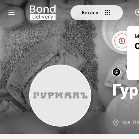
Каталог
М
Це
Екскл
Гу
вул. О