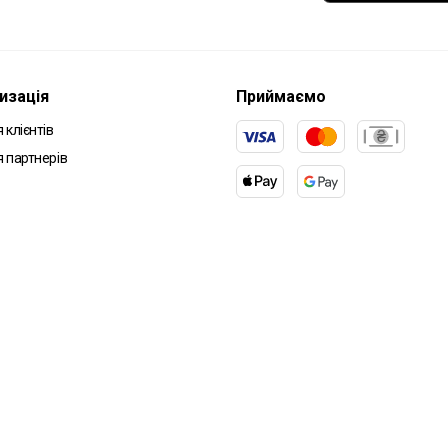
изація
Приймаємо
 клієнтів
я партнерів