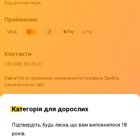
Вхід для партнерів
Приймаємо
Контакти
+38 (048) 700-90-07
Увага!
Ми не приймаємо замовлення по телефону. Зробіть
замовлення на сайті.
support@bond.delivery
Категорія для дорослих
Підтвердіть, будь ласка, що вам виповнилося 18
років.
Угода користувача