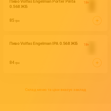
Пиво Volfas Engelman Porter Pinta
0.568 ЖБ
85
грн
Пиво Volfas Engelman IPA 0.568 ЖБ
84
грн
Склад меню та ціни вказує заклад