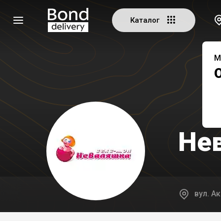
Каталог
М
Не
вул. А