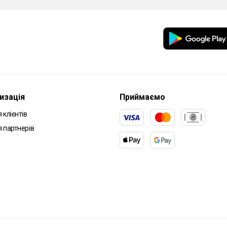
изація
Приймаємо
 клієнтів
я партнерів