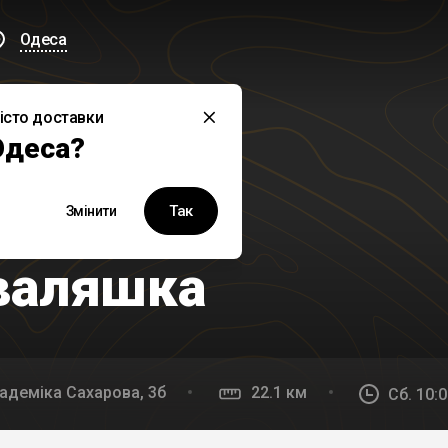
Одеса
істо доставки
Одеса?
Так
Змінити
валяшка
кадемiка Сахарова, 3б
22.1 км
Сб. 10:0