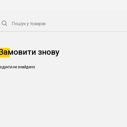
Пошук у товарах
Замовити знову
одукти не знайдено