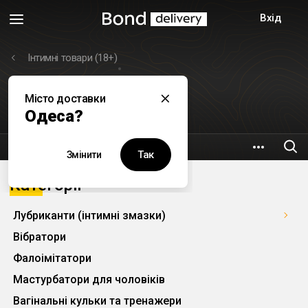
Вхід
Інтимні товари (18+)
Місто доставки
Неваляшка
Одеса?
22.1 км
вул. Академiка Сахарова, 3б
Так
Змінити
Категорії
Лубриканти (інтимні змазки)
Вібратори
Фалоімітатори
Мастурбатори для чоловіків
Вагінальні кульки та тренажери