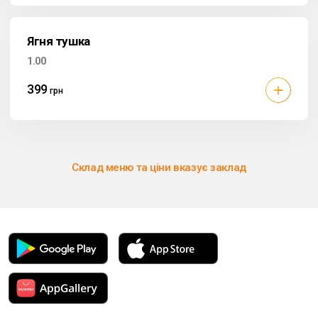
Ягня тушка
1.00
399
грн
Склад меню та ціни вказує заклад