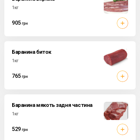
1кг
905
грн
Баранина биток
1кг
765
грн
Баранина мякоть задня частина
1кг
529
грн