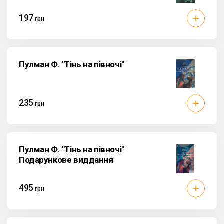
197
грн
Пулман Ф. "Тінь на півночі"
235
грн
Пулман Ф. "Тінь на півночі"
Подарункове виддання
495
грн