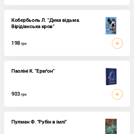
Кобербьоль Л. "Дика відьма.
Вірідіанська кров"
198
грн
Паоліні К. "Ераґон"
903
грн
Пулман Ф. "Рубін в імлі"