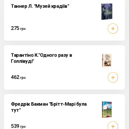
Таннер Л. "Музей крадіїв"
275
грн
Тарантіно К."Одного разу в
Голлівуді"
462
грн
Фредрік Бакман "Брітт-Марі була
тут"
539
грн