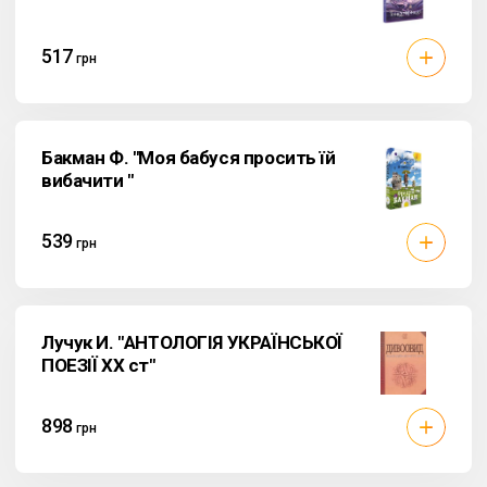
517
грн
Бакман Ф. "Моя бабуся просить їй
вибачити "
539
грн
Лучук И. "АНТОЛОГІЯ УКРАЇНСЬКОЇ
ПОЕЗІЇ ХХ ст"
898
грн