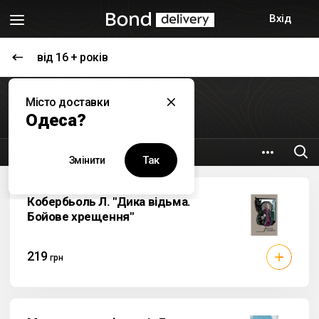
Вхід
від 16 + років
Книги
Місто доставки
BIG BOOK
Одеса?
4.5 км
Ул Генуэзская 24/Б
Так
Змінити
Кобербьоль Л. "Дика відьма.
Бойове хрещення"
219
грн