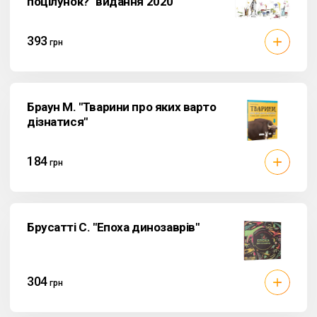
поцілунок?" видання 2020
393
грн
Браун М. "Тварини про яких варто
дізнатися"
184
грн
Брусатті С. "Епоха динозаврів"
304
грн