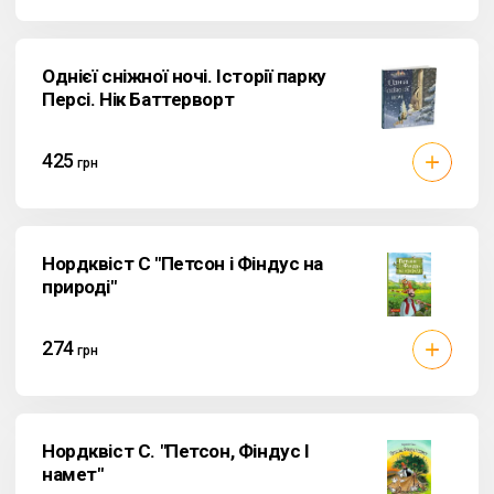
Однієї сніжної ночі. Історії парку
Персі. Нік Баттерворт
425
грн
Нордквіст С "Петсон і Фіндус на
природі"
274
грн
Нордквiст С. "Петсон, Фiндус I
намет"