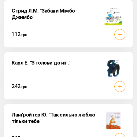
Стрид Я.М. "Забави Мімбо
Джимбо"
112
грн
Карл Е. "З голови до ніг."
242
грн
Ланґройтер Ю. "Так сильно люблю
тільки тебе"