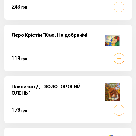
243
грн
Лєро Крістін "Каю. На добраніч!"
119
грн
Павличко Д. "ЗОЛОТОРОГИЙ
ОЛЕНЬ"
178
грн