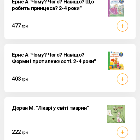
Ерне А "Чому? Чого? Навіщо? Що
робить принцеса? 2-4 роки"
477
грн
Ерне А "Чому? Чого? Навіщо?
Форми і протилежності. 2-4 роки"
403
грн
Доран М. "Лікарі у світі тварин"
222
грн