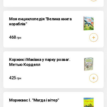
Моя енциклопедія "Велика книга
кораблів"
468
грн
Коржик і Маківка у парку розваг.
Метью Корделл
425
грн
Мориквас I. "Магда і вітер"