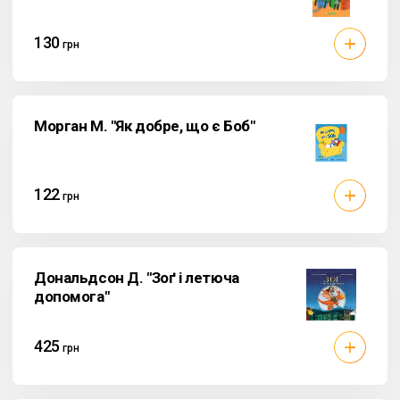
130
грн
Морган М. "Як добре, що є Боб"
122
грн
Дональдсон Д. "Зоґ і летюча
допомога"
425
грн