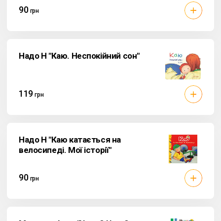
90
грн
Надо Н "Каю. Неспокійний сон"
119
грн
Надо Н "Каю катається на
велосипеді. Мої історії"
90
грн