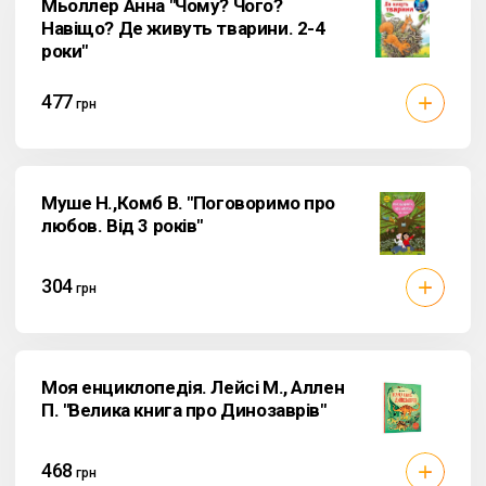
Мьоллер Анна "Чому? Чого?
Навіщо? Де живуть тварини. 2-4
роки"
477
грн
Муше Н.,Комб В. "Поговоримо про
любов. Від 3 років"
304
грн
Моя енциклопедія. Лейсі М., Аллен
П. "Велика книга про Динозаврів"
468
грн