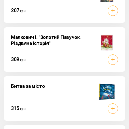
207
грн
Малкович I. "Золотий Павучок.
РIздвяна iсторiя"
309
грн
Битва за місто
315
грн