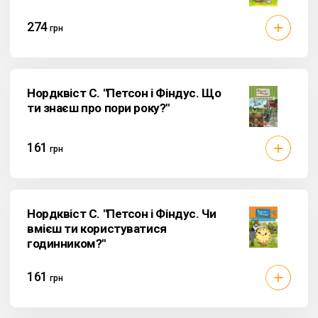
274
грн
Нордквiст С. "Петсон і Фіндус. Що
ти знаєш про пори року?"
161
грн
Нордквiст С. "Петсон і Фіндус. Чи
вмієш ти користуватися
годинником?"
161
грн