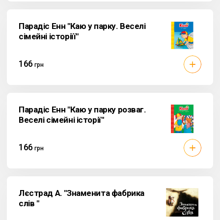
Парадіс Енн "Каю у парку. Веселі
сімейні історіїї"
166
грн
Парадіс Енн "Каю у парку розваг.
Веселі сімейні історії"
166
грн
Лєстрад А. "Знаменита фабрика
слів "