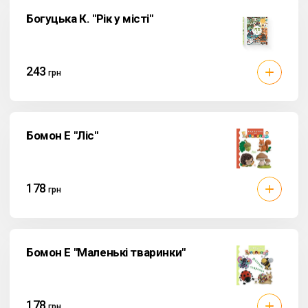
Богуцька К. "Рік у місті"
243
грн
Бомон Е "Ліс"
178
грн
Бомон Е "Маленькі тваринки"
178
грн