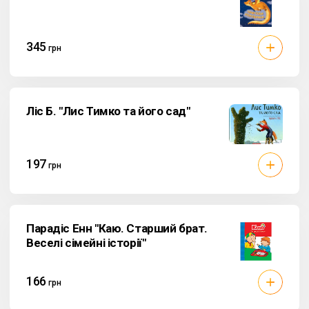
345
грн
Ліс Б. "Лис Тимко та його сад"
197
грн
Парадіс Енн "Каю. Старший брат.
Веселі сімейні історії"
166
грн