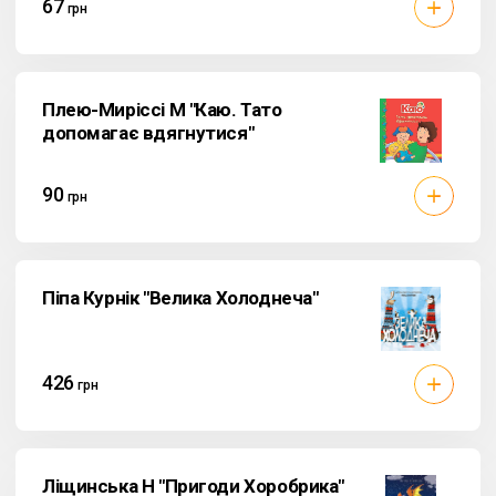
67
грн
Плею-Миріссі М "Каю. Тато
допомагає вдягнутися"
90
грн
Піпа Курнік "Велика Холоднеча"
426
грн
Ліщинська Н "Пригоди Хоробрика"