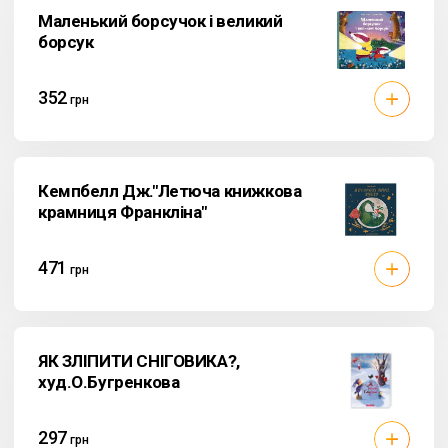
Маленький борсучок і великий
борсук
352
грн
Кемпбелл Дж."Летюча книжкова
крамниця Франкліна"
471
грн
ЯК ЗЛІПИТИ СНІГОВИКА?,
худ.О.Бугренкова
297
грн