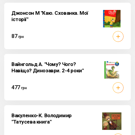
Джонсон М "Каю. Схованка. Мої
історії"
87
грн
Вайнгольд А. "Чому? Чого?
Навіщо? Динозаври. 2-4 роки"
477
грн
Вакуленко-К. Володимир
"Татусева книга"