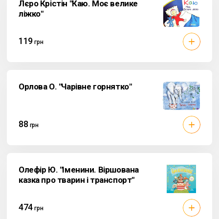
Лєро Крістін "Каю. Моє велике
ліжко"
119
грн
Орлова О. "Чарівне горнятко"
88
грн
Олефір Ю. "Іменини. Віршована
казка про тварин і транспорт"
474
грн