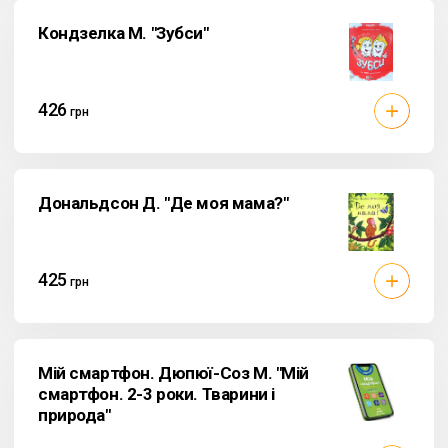
Кондзелка М. "Зубси"
426
грн
Дональдсон Д. "Де моя мама?"
425
грн
Мій смартфон. Дюпюї-Соз М. "Мій
смартфон. 2-3 роки. Тварини і
природа"