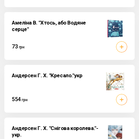
Амеліна В. "Хтось, або Водяне
серце"
73
грн
Андерсен Г. Х. "Кресало."укр
554
грн
Андерсен Г. Х. "Снігова королева."-
укр.