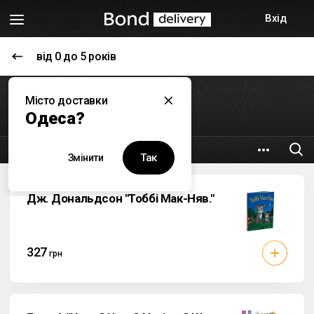
Вхід
від 0 до 5 років
Книги
Місто доставки
BIG BOOK
Одеса?
4.5 км
Ул Генуэзская 24/Б
Так
Змінити
Дж. Дональдсон "Тоббі Мак-Няв."
327
грн