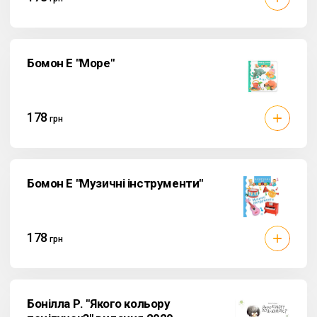
Бомон Е "Море"
178
грн
Бомон Е "Музичні інструменти"
178
грн
Бонілла Р. "Якого кольору