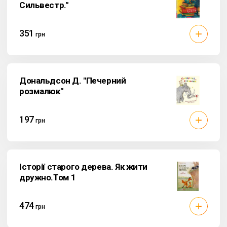
Сильвестр."
351
грн
Дональдсон Д. "Печерний
розмалюк"
197
грн
Історії старого дерева. Як жити
дружно.Том 1
474
грн