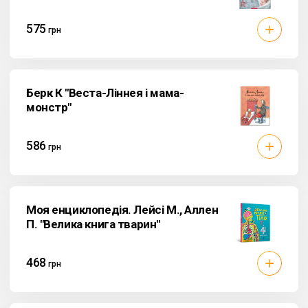
575
грн
Берк К "Веста-Ліннея і мама-
монстр"
586
грн
Моя енциклопедія. Лейсі М., Аллен
П. "Велика книга тварин"
468
грн