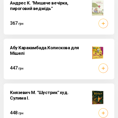
Андрес К. "Мишаче вечірка,
пироговий ведмідь"
367
грн
Абу Каракамбада.Колискова для
Мішелі
447
грн
Князевич М. "Шустрик" худ.
Сулима І.
448
грн