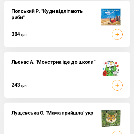
Попський Р. "Куди відлітають
риби"
384
грн
Льєнас А. "Монстрик іде до школи"
243
грн
Лущевська О. "Мама прийшла" укр