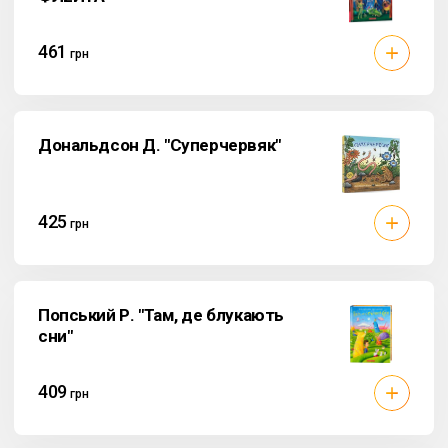
461
грн
Дональдсон Д. "Суперчервяк"
425
грн
Попський Р. "Там, де блукають
сни"
409
грн