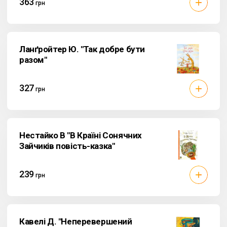
363
грн
Ланґройтер Ю. "Так добре бути
разом"
327
грн
Нестайко В "В Країні Сонячних
Зайчиків повість-казка"
239
грн
Кавелі Д. "Неперевершений