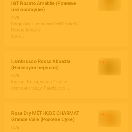
IGT Rosato Amabile (Рожеве
напівсолодке)
0,75
Borgo Sole Lambrusco Dell`Emilia IGT
Rosato Amabile
Вино
...
Lambrusco Rosso Abbazia
(Напівсухе червоне)
0,75
Країна : Італія, регіон П'ємонт
Сорт винограду: Ламбруско
...
Rose Dry MÉTHODE CHARMAT
Grande Valle (Рожеве Сухе)
0,75