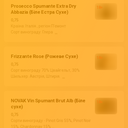
Prosecco Spumante Extra Dry
Abbazia (Біле Естра Сухе)
0,75
Країна: Італія , регіон П'ємонт
Сорт винограду: Глера
...
Frizzante Rose (Рожеве Сухе)
0,75
Сорт винограду 70% Цвайгельт, 30%
Шильхер. Австрія, Штирія.
...
NOVAK Vin Spumant Brut Alb (Біле
сухе)
0,75
Сорти винограду - Pinot Gris 55%, Pinot Noir
15%, Chardonnay 15%
...