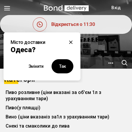
Вхід
Відкриється о 11:30
Місто доставки
Пивний Магнат
Одеса?
7.3 км
вул. Дігтярна, 29
Так
Змінити
Категорії
Пиво розливне (ціни вказані за об'єм 1л з
урахуванням тари)
Пиво(у плящці)
Вино (ціни вказаніз за1л з урахуванням тари)
Снекі та смаколики до пива