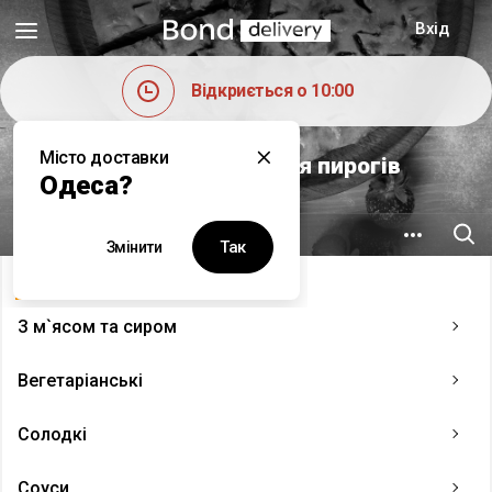
Вхід
Відкриється о 10:00
Місто доставки
Заріна - Майстерня пирогів
Одеса?
15.2 км
просп. Степана Бандери, 21
Так
Змінити
Меню
▴
З м`ясом та сиром
Вегетаріанські
Солодкі
Соуси