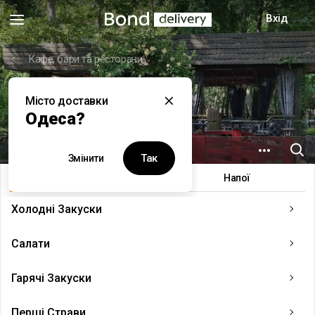
Вхід
Кафе, бари та ресторани
Місто доставки
Mini Golf
Одеса?
1.9 км
вул. Варненська, 4А
Так
Змінити
Меню
▴
Напої
Холодні Закуски
Салати
Гарячі Закуски
Перші Страви